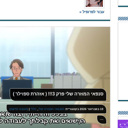
עבור לפרופיל »
סנפאי המוזרה שלי פרק 3!!! ( אזהרת ספוילר )
10 בפברואר 2026
בקטגוריית
הסנפאי המוזרה שלי
,
כללי
|
|תגובה חדשה|
----