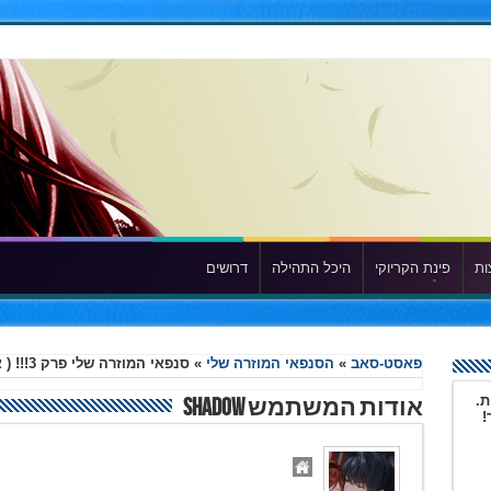
ות
פינת הקריוקי
היכל התהילה
דרושים
פאסט-סאב
»
הסנפאי המוזרה שלי
»
סנפאי המוזרה שלי פרק 3!!! ( אזהרת ספוילר )
ת.
אודות המשתמש Shadow
!