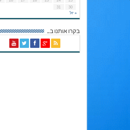
9
28
27
26
25
24
23
31
30
« יול
בקרו אותנו ב…