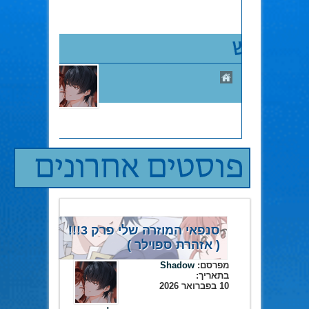
סנפאי המוזרה שלי פרק 3!!!
( אזהרת ספוילר )
מפרסם:
Shadow
בתאריך:
10 בפברואר 2026