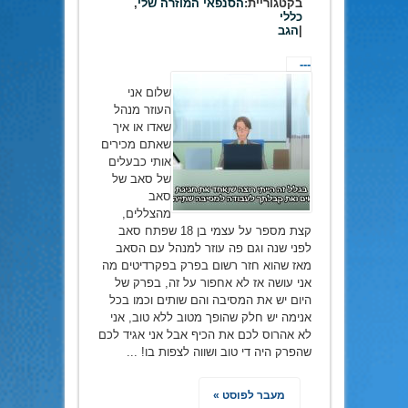
בקטגוריית:
הסנפאי המוזרה שלי
,
כללי
|
הגב
---
שלום אני
העוזר מנהל
שאדו או איך
שאתם מכירים
אותי כבעלים
של סאב של
סאב
מהצללים,
קצת מספר על עצמי בן 18 שפתח סאב
לפני שנה וגם פה עוזר למנהל עם הסאב
מאז שהוא חזר רשום בפרק בפקרדיטים מה
אני עושה אז לא אחפור על זה, בפרק של
היום יש את המסיבה והם שותים וכמו בכל
אנימה יש חלק שהופך מטוב ללא טוב, אני
לא אהרוס לכם את הכיף אבל אני אגיד לכם
שהפרק היה די טוב ושווה לצפות בו! ...
מעבר לפוסט »