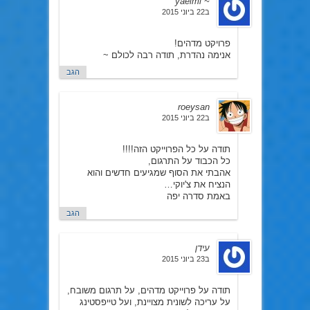
~ yaelmi
ב22 ביוני 2015
פרויקט מדהים!
אנימה נהדרת, תודה רבה לכולם ~
הגב
roeysan
ב22 ביוני 2015
תודה על כל הפרוייקט הזה!!!!
כל הכבוד על התרגום,
אהבתי את הסוף שמגיעים חדשים והוא
הנציח את צ'יוקי…
באמת סדרה יפה
הגב
עידן
ב23 ביוני 2015
תודה על פרוייקט מדהים, על תרגום משובח,
על עריכה לשונית מצויינת, ועל טייפסטינג