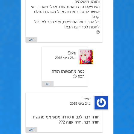
ותזמון מושלמים.
הפרוייקט הזה באמת עורר אצלי משהו… אי
אפשר להסביר את זה אבל משהו בהחלט
קרה!
כל הכבוד על הפרוייקט, ואני כבר לא יכול
לחכות לפרוייקט הבא!
🙂
הגב
Etka
ב26 ביוני 2015
כמה מחמאות! תודה
רבה 🙂
הגב
מאיר
ב24 ביוני 2015
תודה רבה לכם זו סדרה ממש ממ מרגשת
תודה רבה. יהיה עןנה 2??
הגב