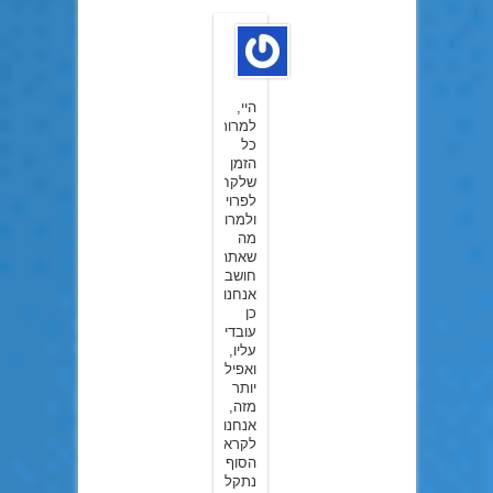
Adibs
ב22
ביוני
2015
היי,
למרות
כל
הזמן
שלקח
לפרויקט,
ולמרות
מה
שאתה
חושב
אנחנו
כן
עובדים
עליו,
ואפילו
יותר
מזה,
אנחנו
לקראת
הסוף,
נתקלנו