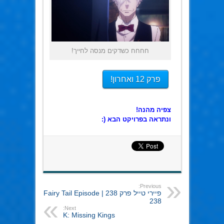
חחחח כשדקים מנסה לחייך!
פרק 12 ואחרון!
צפיה מהנה!
ונתראה בפרויקט הבא (:
Previous:
פיירי טייל פרק 238 | Fairy Tail Episode
238
Next:
K: Missing Kings