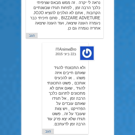
נראה לי יקרה . זה ממש מבאס שציפיתי
כלכך הרבה זמן , לפחות תגידו שבשנתיים
הקרובות , אתם לא הולכים להוציא JOJO
BIZZARE ADVETURE , סתם חיכיתי כבר
ניגמרה העונה שיצאה, ועוד העונה שיצאה
אחריה נגמרה גם כן.
הגב
AnimeBro!!!
ב22 ביוני 2015
ולא התכוונתי להגיד
שאתם חייבים איזה
משהו .. או להכעיס
אותכם , פשוט התכוונתי
להגיד , שאם אתם לא
מתכוונים לתרגם כלכך
הרבה זמן , אל תגידו
שאתם עובדים על
הפרוייקט , ויש צוות
שעובד על זה.. פשוט
תגידו שלא יצא פרק עוד
הרבה זמן לדעתכם.
הגב