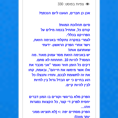
צפיות בפוסט:
330
אכן כן חברים, הגענו ליום הנכסף!
סיום תהלוכת המוות!
קודם כל, אתחיל בכמה מילים על
הפרויקט בכללי.
לגמרי במקרה נתקלתי באנימה הזאת,
וישר אחרי הפרק הראשון- ידעתי
שאתרגם אותו!
יש באנימה הזאת מסר עמוק מאוד. מה
המסר? להיות 10. חחחחח לא סתם.
דקים כל הזמן חוזר ואומר "אני מכבד את
אלו אשר מימשו את חייהם", ובאמת, קחו
את זה לתשומת לבכם, ותחיו ותנצלו כל
רגע בחיים כי יש הבדל גדול בין לחיות
לבין להיות קיים.
הפרק מלא בריגשי וקורים בו המון דברים
יחסית לפרק די קצר, כל הקצוות נסגרות
וזהו…
הפרק מסתיים יפה :> (לא תוציאו ממני
יותר מזה!)