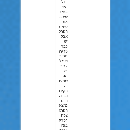
בכל
מיני
בעיות
שעכבו
את
יציאת
הפרקים,
אבל
יש
כבר
פרקים
מתורגמים
ואפילו
ערוכים,
כל
מה
שמעכב
זה
הקידוד
ובדיוק
היום
נמצא
הפתרון.
צפה
לפרקים
בזמן