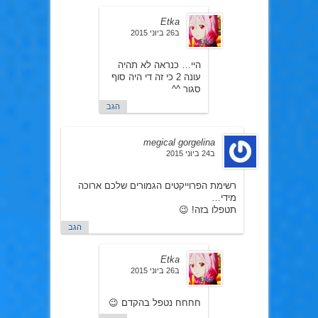
Etka
ב26 ביוני 2015
היי… כנראה לא תהיה
עונה 2 כי זה די היה סוף
סגור ^^
הגב
megical gorgelina
ב24 ביוני 2015
רשימת הפרוייקטים הגמורים שלכם ארוכה
מידי…
תטפלו בזה! 😉
הגב
Etka
ב26 ביוני 2015
חחחח נטפל בהקדם 😉