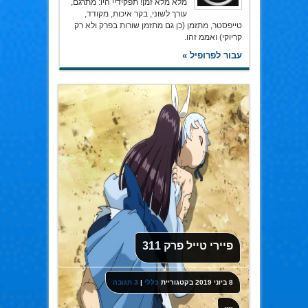
מלא מלא זמן! תפקידיי היו: מתרגם,
עורך לשוני, בקר איכות, מקודד,
טייפסטר, מתזמן (כן גם מתזמן שורות בפרק ולא רק
קריוקי) ואממ זהו.
עבור לפרופיל »
פיירי טייל פרק 311
8 ביוני 2019
בקטגוריית
כללי
|
3 תגובה
----