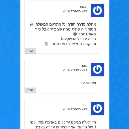
eran
ב24 באפריל 2016
אחלה סדרה תודה על התרגום המעולה! 😀
הסוף היה פחות ממה שציפיתי אבל סוף
מאוד נחמד 😛
תודה על כל ההשקעה!
ובבקשה תמלאו לנו את החסר 😉
הגב
dro
ב24 באפריל 2016
ואו תודה !
הגב
ירין
ב24 באפריל 2016
היי לאלה ממכם עדכניים באנימה מתי עונה
3 של נוריגמי אמרו שיודיעו על זה באביב