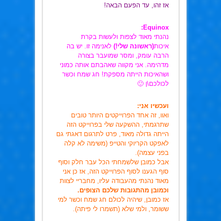
אז זהו, עד הפעם הבאה!
Equinox:
נהנתי מאוד לצפות ולעשות בקרת
איכות
(ראשונה שלי!)
לאנימה זו. יש בה
הרבה עומק, ומסר שמועבר בצורה
מדהימה. אני מקווה שאהבתם אותה כמוני
ושהאיכות הייתה מספקת! חג שמח וכשר
לכולכם\ן 🙂
ועכשיו אני:
ואוו, זה אחד הפרוייקטים היותר טובים
שתרגמתי, ההשקעה שלי בפרוייקט הזה
הייתה גדולה מאוד, פרט לתרגום דאגתי גם
לאפקט הקריוקי והטייפ (משימה לא קלה
בפני עצמה).
אבל כמובן שלשמחתי הכל עבר חלק וסוף
סוף הגענו לסוף הפרוייקט הזה, אז כן אני
מאוד נהנתי מהעבודה עליו, מחבריי לצוות
וכמובן מהתגובות שלכם הצופים.
אז כמובן, שיהיה לכולם חג שמח וכשר למי
ששומר, ולמי שלא (תשמרו לי פיתה).