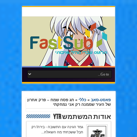
פאסט-סאב
»
כללי
»
חג פסח שמח – פרק אחרון
של העיר שממנה רק אני נמחקתי
אודות המשתמש YTR
גמד הגינה עם התשובה - בירה! רק
חבל ששכחתי מה השאלה...