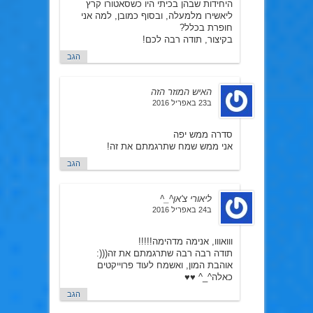
היחידות שבהן בכיתי היו כשסאטורו קרץ
ליאשירו מלמעלה, ובסוף כמובן, למה אני
חופרת בכלל?
בקיצור, תודה רבה לכם!
הגב
האיש המוזר הזה
ב23 באפריל 2016
סדרה ממש יפה
אני ממש שמח שתרגמתם את זה!
הגב
ליאורי צ'אן^_^
ב24 באפריל 2016
ווואווו, אנימה מדהימה!!!!!
תודה רבה רבה שתרגמתם את זה(((:
אוהבת המון, ואשמח לעוד פרוייקטים
כאלה^_^ ♥♥
הגב