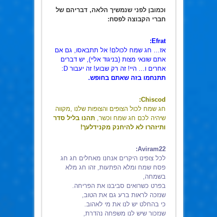
וכמובן לפני שנמשיך הלאה, דבריהם של
חברי הקבוצה לפסח:
Efrat:
אז… חג שמח לכולם! אל תתבאסו, גם אם
אתם שונאי מצות (בניגוד אליי), יש דברים
אחרים ו… היי! זה רק שבוע! זה יעבור D:
תתנחמו בזה שאתם בחופש.
Chiscod:
חג שמח לכול הצופים והצופות שלנו ,מקווה
שיהיה לכם חג שמח וכשר,
תהנו בליל סדר
ותיזהרו לא להיחנק מקנידלעך!
Aviram22:
לכל צופינו היקרים אנחנו מאחלים חג חג
פסח שמח ומלא הפתעות,
זהו חג מלא
בשמחה,
בפרט כשרואים סביבנו את הפריחה.
שנזכה לראות ברע גם את הטוב,
כי בהחלט יש לנו את מי לאהוב.
שנזכור שיש לנו משפחה נהדרת,