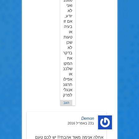
2000.
ואני
לא
יודע,
אם זו
בעיה
או
טעות,
שכן
לא
בדקתי
את
המקור
שלכם
או
אפילו
תרגום
אנגלי
לפרק.
הגב
Demon
ב23 באפריל 2016
אחלה אנימה מאוד אהבתי!! יש לכם טעם