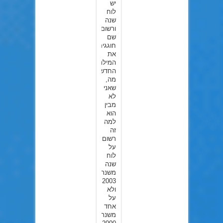
יש
לוח
שנה
ורשום
שם
חוגגים
את
המילניום
החדש
מה,
שאני
לא
מבין
הוא
למה
זה
רשום
על
לוח
שנה
משנת
2003
ולא
על
אחד
משנת