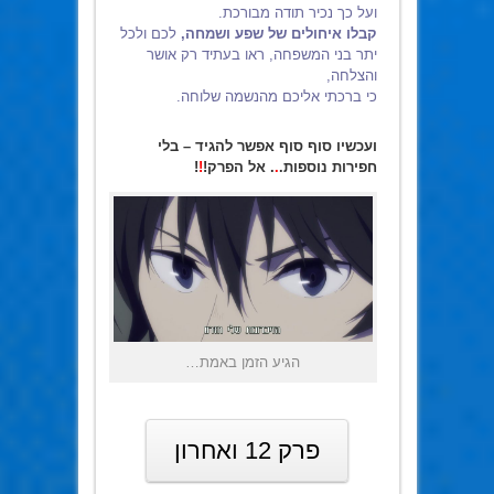
ועל כך נכיר תודה מבורכת.
קבלו איחולים של שפע ושמחה,
לכם ולכל
יתר בני המשפחה,
ראו בעתיד רק אושר
והצלחה,
כי ברכתי אליכם מהנשמה שלוחה.
ועכשיו סוף סוף אפשר להגיד – בלי
חפירות נוספות.
.
. אל הפרק!
!
!
הגיע הזמן באמת…
פרק 12 ואחרון