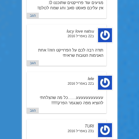
מגיעים עוד פרוייקטים שתוכננו D:
אין עליכם פאסט סאב וחג שמח לכולם!
הגב
lucy love natsu
ב22 באפריל 2016
תודה רבה לכם על הפרוייקט הזה! אחת
האנימות הטובות שראיתי
הגב
lele
ב22 באפריל 2016
עעעעעעעעעעע……כל מה שהצלחתי
להוציא מפה כשנגמר הפרק!!!!!
הגב
TURI
ב23 באפריל 2016