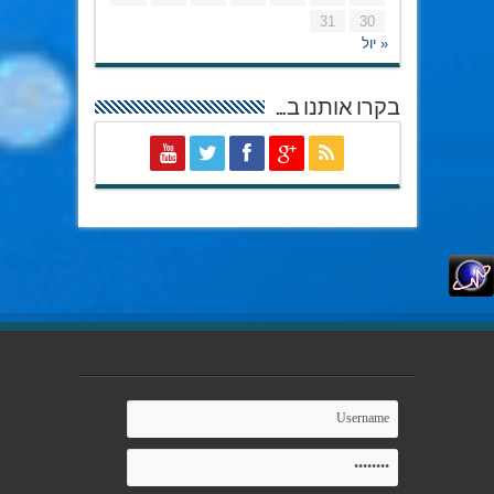
31
30
« יול
בקרו אותנו ב…