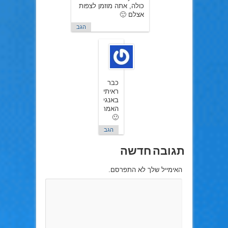
כולה, אתה מוזמן לצפות
אצלם 🙂
הגב
YanivFelix
ב22
באפריל
2015
כבר
ראיתי
באנגלית
האמת
🙂
הגב
תגובה חדשה
האימייל שלך לא התפרסם.