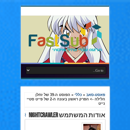
פאסט-סאב
»
כללי
»
הפוסט ה-39 של זחלן
הלילה -> הפרק ראשון בעונה ה-2 של פייט סטיי
נייט
אודות המשתמש nightCrawler