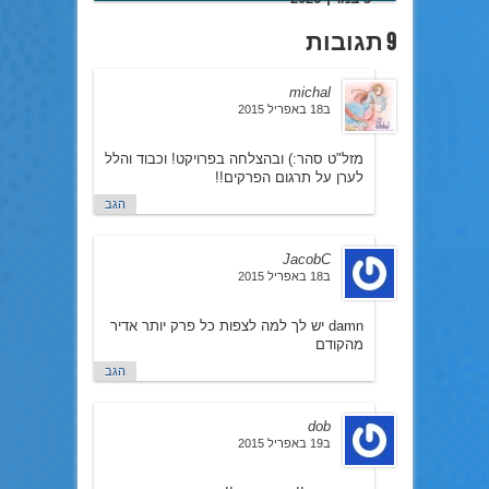
9 תגובות
michal
ב18 באפריל 2015
מזל"ט סהר:) ובהצלחה בפרויקט! וכבוד והלל
לערן על תרגום הפרקים!!
הגב
JacobC
ב18 באפריל 2015
damn יש לך למה לצפות כל פרק יותר אדיר
מהקודם
הגב
dob
ב19 באפריל 2015