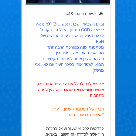
צפיות בפוסט:
418
וביום השביעי.. שבת וינפש… 🙂 (לא נראה
לי שלזה GOD התכוון.. אבל נו.. בקטנה)
קבלו ת'פרק הראשון בעונה החדשה של
FSN
מסתמנת עונה מטורפת הרבה יותר
מהראשונה אז.. אה… יהיה כיף.
(זה מה שערן אומר לפחות.. מקסימום
תבואו לשפד אותו בכיכר העיר אם לא.. אני
מרשה)
אם בא לכם להלל את ערן שתרגם ת'פרק..
אז שבחו ופארו את שמו הגדול כאן למטה
בתגובות..
דבריו של המלומד העליון… ערן:
"יאללה חברים… תהנו."
קרדיטים לכל מי שעזר ועמל בהכנת
הויזואליה לסדרה (זה חשוב.. באמא):