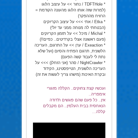
* TDFTHole / נחור >> על עיצוב הלוגו
(למרות שזה אותו הלוגו מהעונה הקודמת =
הרוויח מההפקר)
* Etka / אתי >>> על עיצוב הקריוקים
(הבטחתי לה מנוחה ממני עד יולי)
* Michal / מיכל >> על תזמון הקריוקים
(פעם ראשונה אצלי בקרדיטים.. כפיים!!)
* Exeaction / ערן >> על התרגום, העריכה
הלשונית, תרגום הפתיח והסיום (ועל שלא
נתת לי לעבוד קשה הפעם)
* NightCrawler / סהר (אני הזחלן) >>> על
העריכה הלשונית, הטייפסטינג, הקידוד
ובקרת האיכות (מישהו צריך לעשות את זה)
ועכשיו קצת צחוקים.. הקללה מזגורי
אימפריה..
אין.. כל פעם שהם פוגשים ת'דודה
הנאחסית בבית העלמין.. הם מקבלים
קללה…