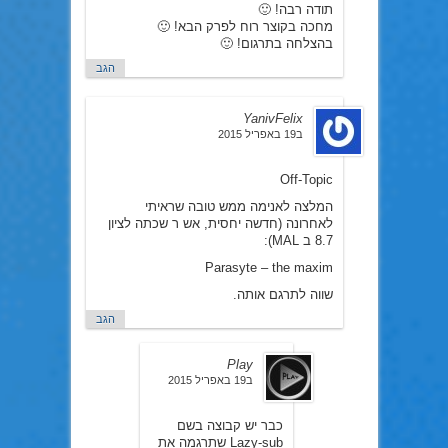
תודה רבה! 🙂
מחכה בקוצר רוח לפרק הבא! 🙂
בהצלחה בתרגום! 🙂
הגב
YanivFelix
ב19 באפריל 2015
Off-Topic
המלצה לאנימה ממש טובה שראיתי
לאחרונה (חדשה יחסית, אש ר שכתה לציון
8.7 ב MAL):
Parasyte – the maxim
שווה לתרגם אותה.
הגב
Play
ב19 באפריל 2015
כבר יש קבוצה בשם
Lazy-sub שתרגמה את