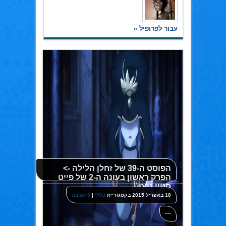
עבור לפרופיל »
הפוסט ה-39 של זחלן הלילה ->
הפרק ראשון בעונה ה-2 של פייט
סטיי נייט
18 באפריל 2015
בקטגוריית
כללי
|
9 תגובה
----