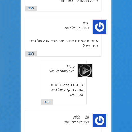
תודה רבה!! אין כמוכם!!
הגב
שרון
ב19 באפריל 2015
אתם תרגמתם את העונה הראשונה של פייט
סטיי נייט?
הגב
Play
ב19 באפריל 2015
כן, הם נמצאים תחת
אותה תיקייה של פייט
סטיי נייט.
הגב
兵藤 一誠
ב19 באפריל 2015