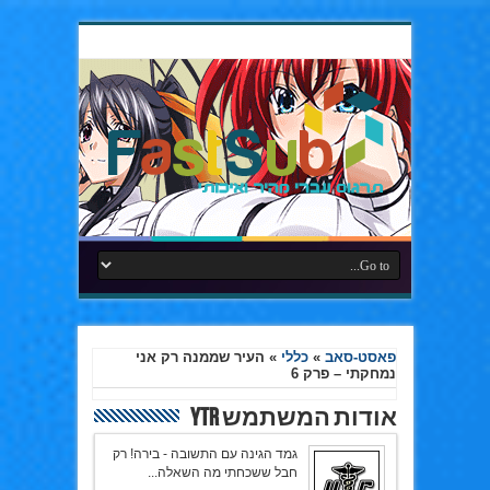
פאסט-סאב
»
כללי
»
העיר שממנה רק אני
נמחקתי – פרק 6
אודות המשתמש YTR
גמד הגינה עם התשובה - בירה! רק
חבל ששכחתי מה השאלה...