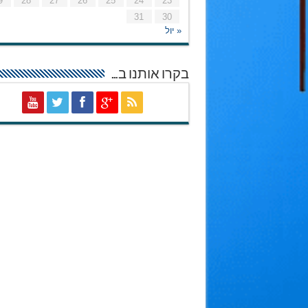
9
28
27
26
25
24
23
31
30
« יול
בקרו אותנו ב…