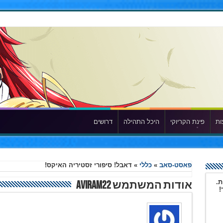
ות
פינת הקריוקי
היכל התהילה
דרושים
פאסט-סאב
»
כללי
»
דאבל! סיפורי זסטיריה האיקס!
ת.
אודות המשתמש Aviram22
!