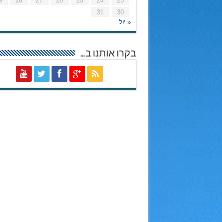
9
28
27
26
25
24
23
31
30
« יול
בקרו אותנו ב…