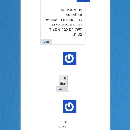
אני מסכים עם
yanivfelix
כבר מהפרק הראשון יש
רמזים ובפרק אני כבר
הייתי גם כבר ממש די
בטוח…
הגב
ראובן
כהן
ב4
באוגוסט
2016
Spoiler
הגב
DDTTY
ב7
באוגוסט
2016
גם
רואים