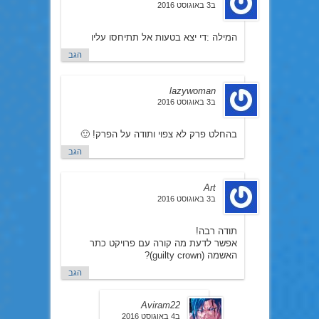
ב3 באוגוסט 2016
המילה :די יצא בטעות אל תתיחסו עליו
הגב
lazywoman
ב3 באוגוסט 2016
בהחלט פרק לא צפוי ותודה על הפרק! 🙂
הגב
Art
ב3 באוגוסט 2016
תודה רבה!
אפשר לדעת מה קורה עם פרויקט כתר
האשמה (guilty crown)?
הגב
Aviram22
ב4 באוגוסט 2016