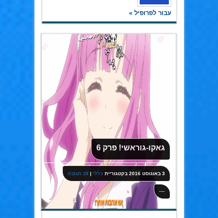
עבור לפרופיל »
גאקו-גוראשי! פרק 6
3 באוגוסט 2016
בקטגוריית
כללי
|
28 תגובה
----