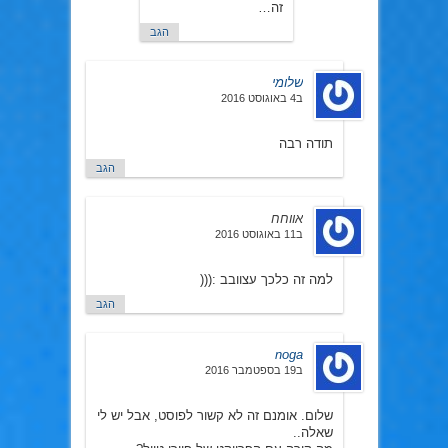
זה…
הגב
שלומי
ב4 באוגוסט 2016
תודה רבה
הגב
אווחח
ב11 באוגוסט 2016
למה זה כלכך עצוובב :(((
הגב
noga
ב19 בספטמבר 2016
שלום. אומנם זה לא קשור לפוסט, אבל יש לי
שאלה..