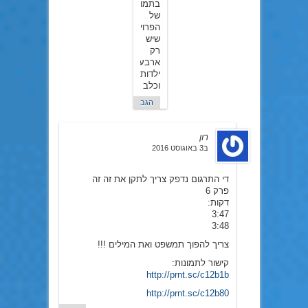
בתמונה
של
הפרוייקט
שיש
רק
ארבעה
ילדות
וכלב
הגב
רון
ב3 באוגוסט 2016
די התרגום נדפק צריך לתקן את זה זה
פרק 6
דקות:
3:47
3:48
צריך להפוך תמשפט ואת המילים !!!
קישור לתמונות:
http://prnt.sc/c12b1b
http://prnt.sc/c12b80