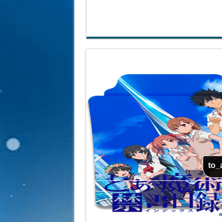
to_
to_a