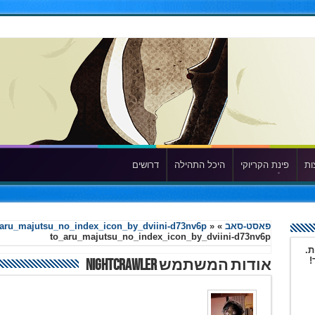
ות
פינת הקריוקי
היכל התהילה
דרושים
פאסט-סאב
»
»
aru_majutsu_no_index_icon_by_dviini-d73nv6p
to_aru_majutsu_no_index_icon_by_dviini-d73nv6p
ת.
!
אודות המשתמש nightCrawler