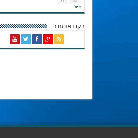
31
30
« יול
בקרו אותנו ב…