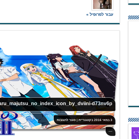
עבור לפרופיל »
aru_majutsu_no_index_icon_by_dviini-d73nv6p
על
3 במאי 2016
בקטגוריית
|
סגור לתגובות
ru_majutsu_no_index_icon_by_dviini-
d73nv6p
----