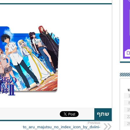
1
שתף
2
Previous:
2
to_aru_majutsu_no_index_icon_by_dviini-