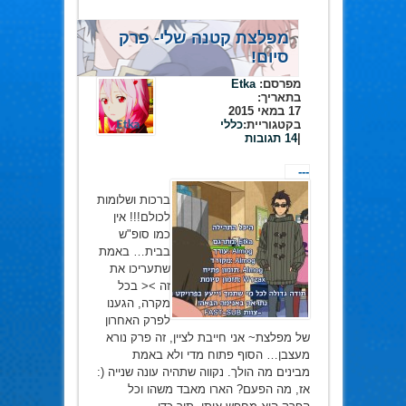
מפלצת קטנה שלי- פרק
סיום!
מפרסם:
Etka
בתאריך:
17 במאי 2015
בקטגוריית:
כללי
|
14 תגובות
---
ברכות ושלומות
לכולם!!! אין
כמו סופ"ש
בבית… באמת
שתעריכו את
זה >< בכל
מקרה, הגענו
לפרק האחרון
של מפלצת~ אני חייבת לציין, זה פרק נורא
מעצבן… הסוף פתוח מדי ולא באמת
מבינים מה הולך. נקווה שתהיה עונה שנייה (:
אז, מה הפעם? הארו מאבד משהו וכל