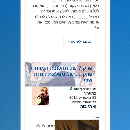
הפרק הוא מחפש אותו, תוך כדי
בלאגן,מכות וצעקות (כמו תמיד…) הוא גורם
לכל העולם ואישתו לחפש אותו וכל זה
בשביל _____. (נראה לכם שאגלה לכם?)
אז מה הארו מחפש? האם הוא ימצא את
זה? ...
מעבר לפוסט »
פרק 7 של תהלוכת המוות +
פרק 11 של מפלצת קטנה
שלי
מפרסם:
Almog
בתאריך:
29 באפריל 2015
בקטגוריית:
כללי
|
4 תגובות
---
שלום לכולם !