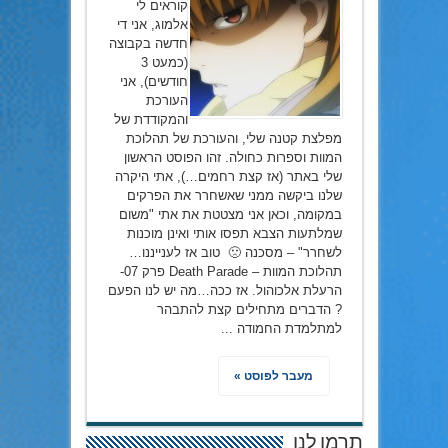
קוראים לי
אלמוג, אני די
חדשה בקבוצה
(כמעט 3
חודשים), אני
העורכת
והמקודדת של
מפלצת קטנה שלי, והעורכת של תהלוכת
המוות וספרות כחולה. זהו הפוסט הראשון
שלי באתר (אז קצת רחמים…), אתי היקרה
שלנו ביקשה ממני שאשחרר את הפרקים
במקומה, וכאן אני מצטטת את אתי "משום
שמלתעות הצבא תפסו אותי ואינן מוכנות
לשחרר" – מסכנה 🙁 טוב אז לענייננו…
תהלוכת המוות – Death Parade פרק 07-
הרעלת אלכוהול. אז ככה…מה יש לנו הפעם
? הדברים מתחילים קצת להתבהר
למתלמדת החמודה ...
מעבר לפוסט »
תרמו לנו