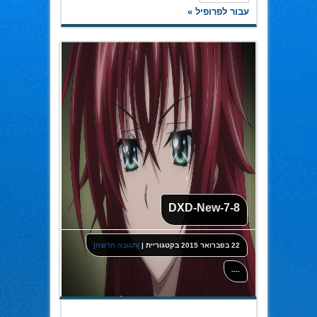
עבור לפרופיל »
DXD-New-7-8
22 בפברואר 2015
בקטגוריית
|
|תגובה חדשה|
----