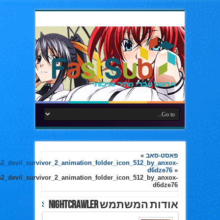
פאסט-סאב
»
2_devil_survivor_2_animation_folder_icon_512_by_anxox-
d6dze76
»
2_devil_survivor_2_animation_folder_icon_512_by_anxox-
d6dze76
אודות המשתמש nightCrawler