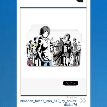
Previous:
_survivor_2_animation_folder_icon_512_by_anxox-
d6dze76