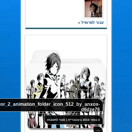
עבור לפרופיל »
vor_2_animation_folder_icon_512_by_anxox-
d6dze76
על
3 במאי 2016
בקטגוריית
|
סגור לתגובות
tion_folder_icon_512_by_anxox-
d6dze76
----