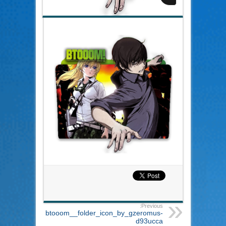
Previous:
btooom__folder_icon_by_gzeromus-
d93ucca