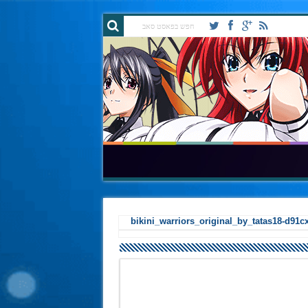
bikini_warriors_original_by_tatas18-d91c