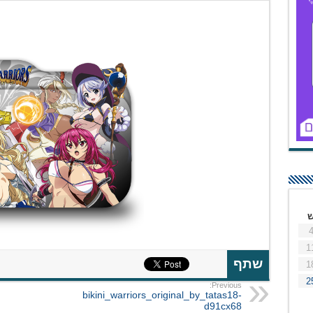
1
שתף
1
2
Previous:
bikini_warriors_original_by_tatas18-
d91cx68