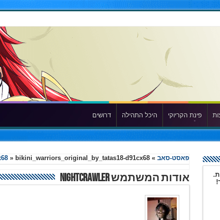
ות
פינת הקריוקי
היכל התהילה
דרושים
פאסט-סאב
»
bikini_warriors_original_by_tatas18-d91cx68
»
x68
ת.
אודות המשתמש nightCrawler
!