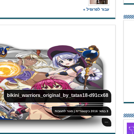
עבור לפרופיל »
bikini_warriors_original_by_tatas18-d91cx68
על
3 במאי 2016
בקטגוריית
|
סגור לתגובות
bikini_warriors_original_by_tatas18-
d91cx68
----