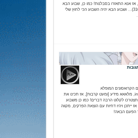
 אז אנא התאזרו בסבלנות! כמו כן, שבוע הבא
פתיח וסיומת חדשים (כלומר מפרק 316)… ושבוע הבא יהיה השבוע הכי לחוץ שלי
 הקרואסונים המופלא
ומשמיד הבורקסים! אז פרק info dump, מלאאא מידע [ומעט קרבות], אז תכינו את
צטרכו לקלוט הרבה דברים! כמו כן משבוע
 ייתכן ויהיו דחיות עם הוצאת הפרקים, מקווה
הפעם הבאה!