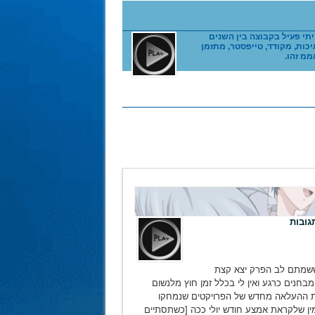
ומשמיד הבורקסים! הייתי פעיל בקבוצה בין השנים
קר איכות, מקודד, טייפסטר, מתזמן
ממ זהו.
 ששמתם לב הפרק יצא קצת
בחנים כרגע ואין לי בכלל זמן חוץ מלנשום
את ההעלאה מחדש של הפרויקטים שנמחקו
ין שלקראת אמצע חודש יולי ככה [כשתסתיים