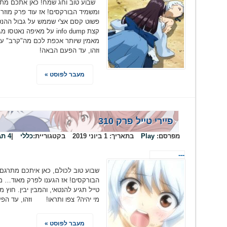
שבוע טוב וחג שמח! כאן אתכם מתר
ומשמיד הבורקסים! אז עוד פרק מוזר
קצת info dump על מאיפה נ
מאמין שיותר אכפת לכם מה"קרב" ע
וזהו, עד הפעם הבאה!
מעבר לפוסט »
פיירי טייל פרק 310
מפרסם:
Play
בתאריך:
1 ביוני 2019
בקטגוריית:
כללי
|
4 תגובות
---
שבוע טוב לכולם, כאן איתכם מתרגם
הבורקסים! אז הגענו לפרק מאוד… מענ
טייל תגיע להנטאי, והמבין יבין. חוץ
מי יהיה? צפו ותראו! וזהו, עד הפ
מעבר לפוסט »