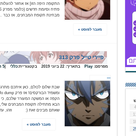
התקופה היפה הזו] אז אחזור להעלות,
מבחינת תקופת המבחנים, אז כבר ...
מעבר לפוסט »
פיירי טייל פרק 313
מפרסם:
Play
בתאריך:
22 ביוני 2019
בקטגוריית:
כללי
|
5 תגובות
---
שבת שלום לכולם, כאן איתכם מתרגם
הקפה או המשקה המעורר שלכם, כי ת
הבא מתחילה תקופת המבחנים שלי, אז
שאתם מבינים זאת (: וזהו, עד 
1
1
מעבר לפוסט »
2