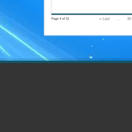
Last »
...
30
Page 4 of 32