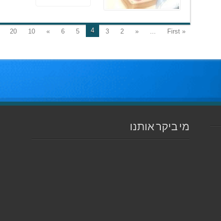
4
20
10
»
6
5
3
2
«
...
« First
מי ביקר אותנו