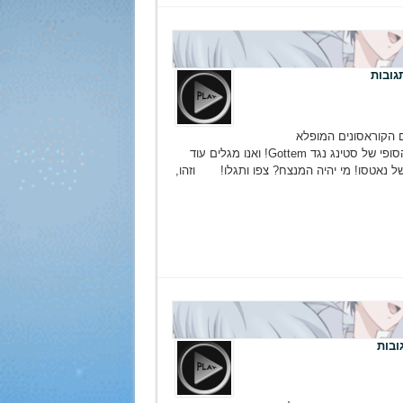
 הקוראסונים המופלא
ומשמיד הבורקסים! אז הגענו לקרב הסופי של סטינג נגד Gottem! ואנו מגלים עוד
ל נאטסו! מי יהיה המנצח? צפו ותגלו! וזהו,