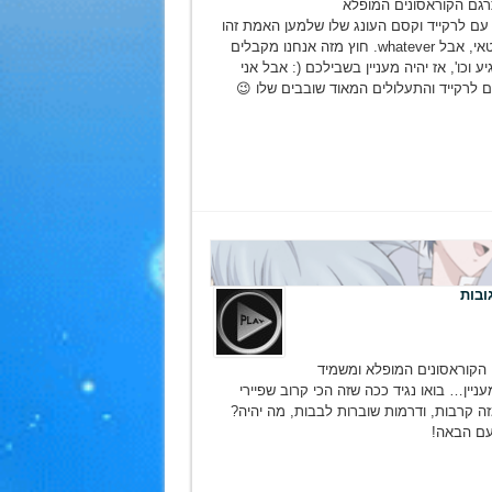
גם הקוראסונים המופלא
 עם לרקייד וקסם העונג שלו שלמען האמת זהו
פשוט קסם אצ'י שממש על גבול ההנטאי, אבל whatever. חוץ מזה אנחנו מקבלים
אטסו מגיע וכו', אז יהיה מעניין בשבילכם (: אבל אני
ם לרקייד והתעלולים המאוד שובבים שלו 😉
 הקוראסונים המופלא ומשמיד
יין… בואו נגיד ככה שזה הכי קרוב שפיירי
 מזה קרבות, ודרמות שוברות לבבות, מה יהיה?
עם הבאה!