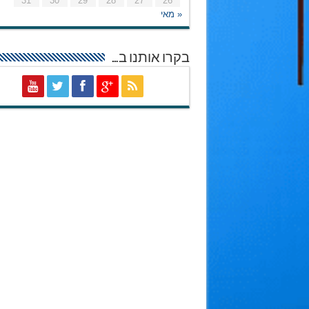
31
30
29
28
27
26
« מאי
בקרו אותנו ב…