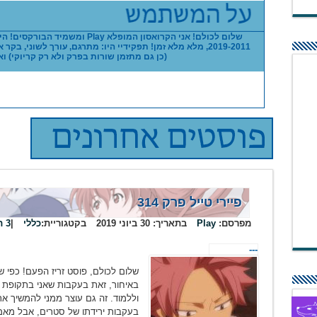
שלום לכולם! אני הקרואסון המופלא Play 
2019-2011, מלא מלא זמן! תפקידיי היו: מתרגם, עורך לשוני, ב
(כן גם מתזמן שורות בפרק ולא רק קריוקי) וא
פיירי טייל פרק 314
מפרסם:
Play
בתאריך:
30 ביוני 2019
בקטגוריית:
כללי
|
3 תגובות
---
שלום לכולם, פוסט זריז הפעם! כפי
באיחור, זאת בעקבות שאני בתקופת מ
וללמוד. זה גם עוצר ממני להמשיך 
בעקבות ירידתו של סטרים, אבל מאמ