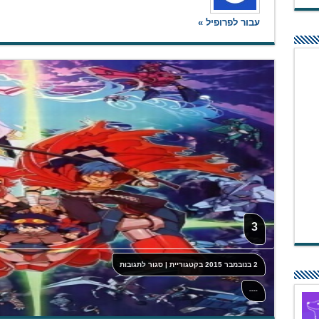
עבור לפרופיל »
3
על
2 בנובמבר 2015
בקטגוריית
|
סגור לתגובות
3
----