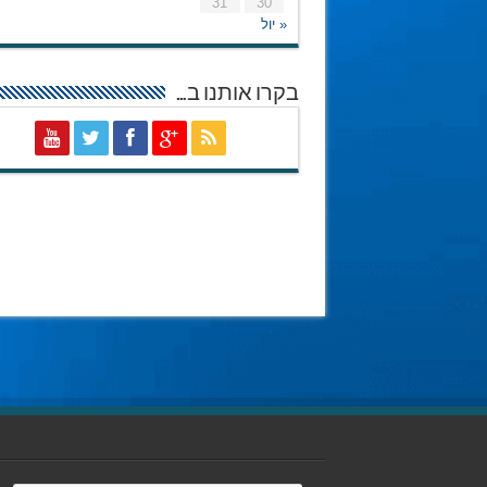
31
30
« יול
בקרו אותנו ב…