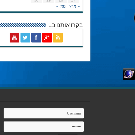
30
29
28
27
« מרץ
מאי »
בקרו אותנו ב…