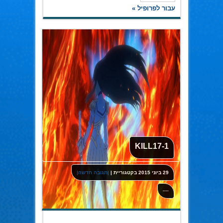
עבור לפרופיל »
KILL17-1
29 ביוני 2015
בקטגוריית
|
|תגובה חדשה|
----