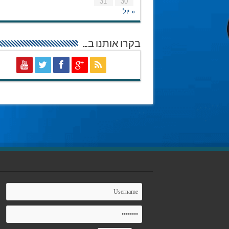
31
30
« יול
בקרו אותנו ב…