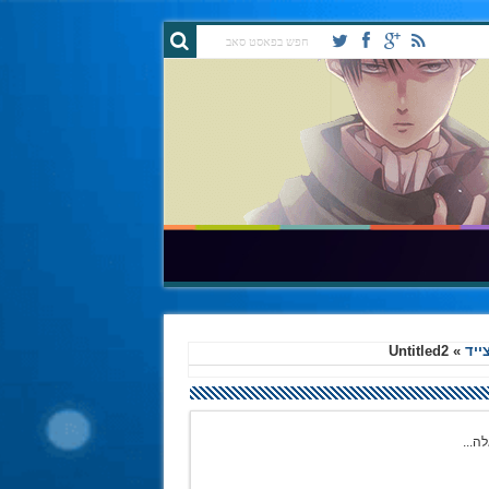
Untitled2
»
ה...