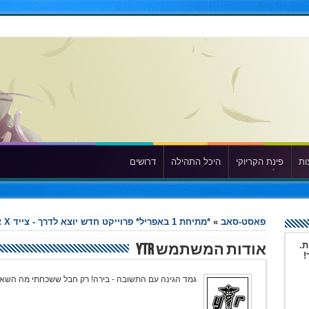
ות
פינת הקריוקי
היכל התהילה
דרושים
פאסט-סאב
»
*מתיחת 1 באפריל* פרוייקט חדש יוצא לדרך - צייד X צייד
ת.
אודות המשתמש YTR
!
גמד הגינה עם התשובה - בירה! רק חבל ששכחתי מה השאל