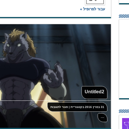
עבור לפרופיל »
Untitled2
על
31 במרץ 2016
בקטגוריית
|
סגור לתגובות
Untitled2
----