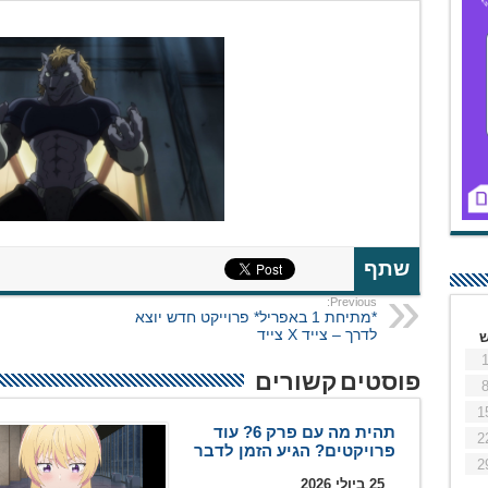
שתף
Previous:
*מתיחת 1 באפריל* פרוייקט חדש יוצא
לדרך – צייד X צייד
פוסטים קשורים
1
תהית מה עם פרק 6? עוד
2
פרויקטים? הגיע הזמן לדבר
2
25 ביולי 2026