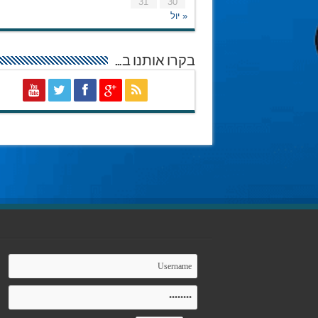
31
30
« יול
בקרו אותנו ב…