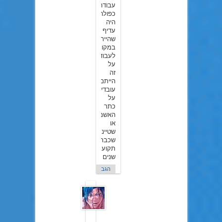
עבודה
כפולה.
היה
עדיף
שהייתם
במקום
לעבוד
על
זה
הייתם
עובדים
על
כתר
האשמה
או
שטיינס
שכבר
תקוע
שנים
הגב
Aviram22
ב22
בדצמבר
2016