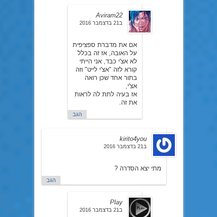
Aviram22
ב21 בדצמבר 2016
אם את מדברת ספציפית
על האובה, אז זה בכלל
לא אצ'י כבד, אני הייתי
קורא לזה "אצ'י לייט" וזה
בתור אחד שכן רואה
אצ'י,
אז בעיה לתת לה לראות
את זה.
הגב
kirito4you
ב21 בדצמבר 2016
מתי יצא הסדרה ?
הגב
Play
ב21 בדצמבר 2016