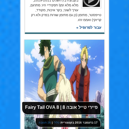
בקבוצה בין השנים 2019-2011,
מלא מלא זמן! תפקידיי היו: מתרגם,
עורך לשוני, בקר איכות, מקודד,
טייפסטר, מתזמן (כן גם מתזמן שורות בפרק ולא רק
קריוקי) ואממ זהו.
עבור לפרופיל »
פיירי טייל אובה 8 | Fairy Tail OVA 8
17 בדצמבר 2016
בקטגוריית
כללי
|
26 תגובה