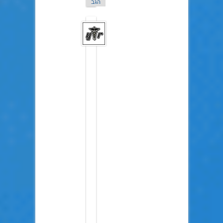
הגב
YTR
ב22
בדצמבר
2016
טוב
אדון
טרול,
כאן
גמדון
הגינה
בא
להגיד
לך
סע
ואל
תחזור.
הערות
כאלה
שמור
לעצמך/כתוב
ביומן/קח
לקבר
כי
מקומן