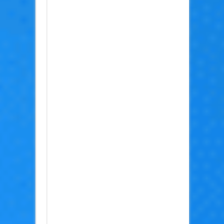
מהדרך
ולא
אפילו
מבקשים
תודה.
אם
היה
מדובר
בביקורת
בונה
היינו
מקבלים
את
זה
באהבה
כי
תמיד
יש
לאן
להשתפר.
אז
נחזור
להתחלה
של
מה
שרשמתי,
אני