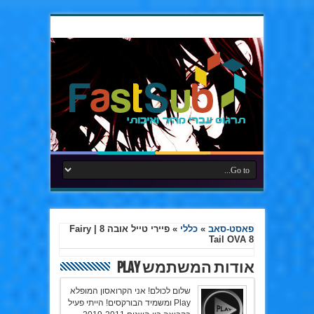
פאסט-סאב
»
כללי
»
פיירי טייל אובה 8 | Fairy
Tail OVA 8
אודות המשתמש Play
שלום לכולם! אני הקרואסון המופלא
Play ומשמיד הבורקסים! הייתי פעיל