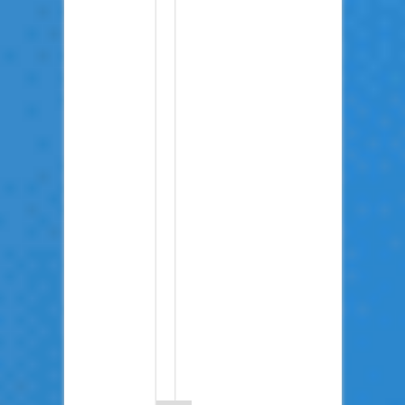
זה
מה
שנקרא
אין
שכל
אין
דאגות,
אה?
אנחנו
תרגמנו
הרבה
לפניהם,
הם
נזכרו
לשחרר
רק
היום,
אז
אתה
מוזמן
ללכת
לצפות
שם
טרול
"גאון"
שכמותך.