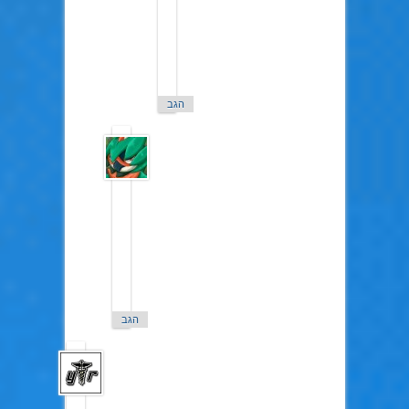
עם
הבירה
ואתה
סתם
עוד
דיביל.
הגב
Nitay
ב27
בדצמבר
2016
אתם
לא
חושבים
שאתם
יותר
מדי
פוגעניים?
הגב
YTR
ב27
בדצמבר
2016