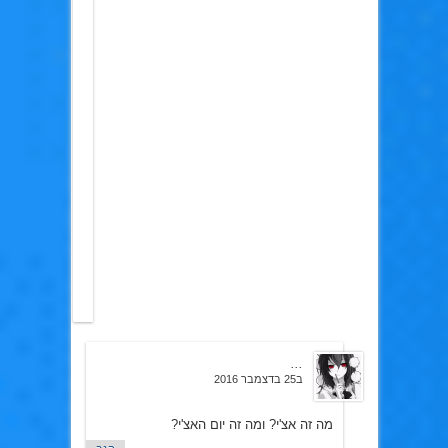
לא
מרגיש
צורך
להיות
נחמד
לטרולים
שבאים
להציק
ולנסות
לעצבן.
עכשיו
אחרי
שהבנת,
יש
לך
שאלה
רלוונטית?
...
ב25 בדצמבר 2016
מה זה אצ'י? ומה זה יום האצ'י?