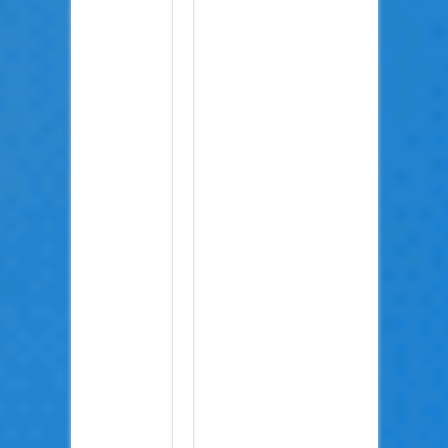
לא
כאן.
אז
להבא
שלא
תצא
דיביל
(ה-י'
הנוספת
באה
לחזק
את
רמת
הטימטום
שלך)
תחשוב
טוב
מה
לרשום.
אז
עד
אז
אני
הייתי
גמד
הגינה