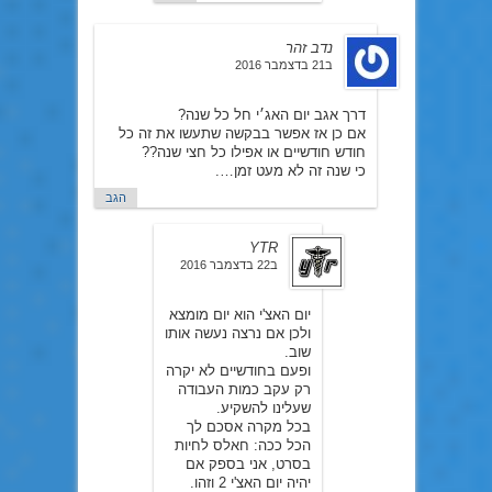
נדב זהר
ב21 בדצמבר 2016
דרך אגב יום האג׳י חל כל שנה?
אם כן אז אפשר בבקשה שתעשו את זה כל
חודש חודשיים או אפילו כל חצי שנה??
כי שנה זה לא מעט זמן….
הגב
YTR
ב22 בדצמבר 2016
יום האצ'י הוא יום מומצא
ולכן אם נרצה נעשה אותו
שוב.
ופעם בחודשיים לא יקרה
רק עקב כמות העבודה
שעלינו להשקיע.
בכל מקרה אסכם לך
הכל ככה: חאלס לחיות
בסרט, אני בספק אם
יהיה יום האצ'י 2 וזהו.