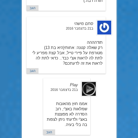
תודה רבה:)
הגב
סתם מישהי
ב21 בדצמבר 2016
תודהההה
רק שאלה קטנה: אחותי(היא בת 13)
מטורפת על פיירי טייל, אבל קצת מפריע לי
לתת לה לראות אצ'י כבד.. כדאי לתת לה
לראות את זה לדעתכם?
הגב
Play
ב21 בדצמבר 2016
אממ חוץ מהאובות
שמלאות באצ'י, רוב
הסדרה לא מפוצצת
באצ'י ולדעתי ניתן לצפות
בה בלי בעיה.
הגב