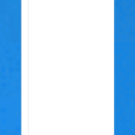
לא,
אני
לא
מרגיש
צורך
להיות
נחמד
לטרולים.
אם
נדבר
תכלס,
אני
ושאר
חברי
הצוות
לא
חייבים
לעשות
את
מה
שאנחנו
עושים.
אבל
אנחנו
עושים
ונהנים