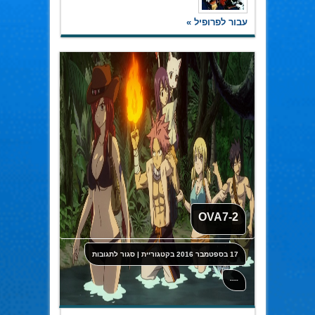
עבור לפרופיל »
OVA7-2
על
17 בספטמבר 2016
בקטגוריית
|
סגור לתגובות
OVA7-
2
----