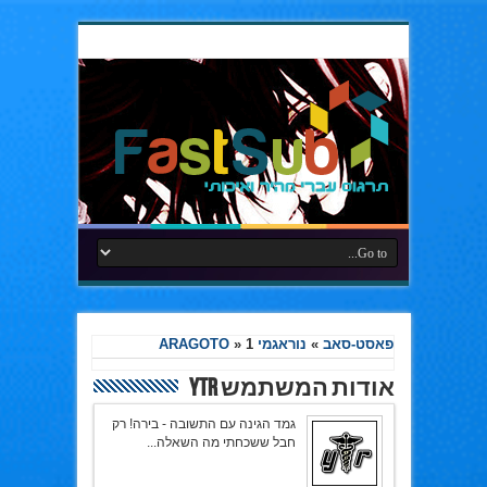
פאסט-סאב
»
נוראגמי ARAGOTO
1
»
אודות המשתמש YTR
גמד הגינה עם התשובה - בירה! רק
חבל ששכחתי מה השאלה...