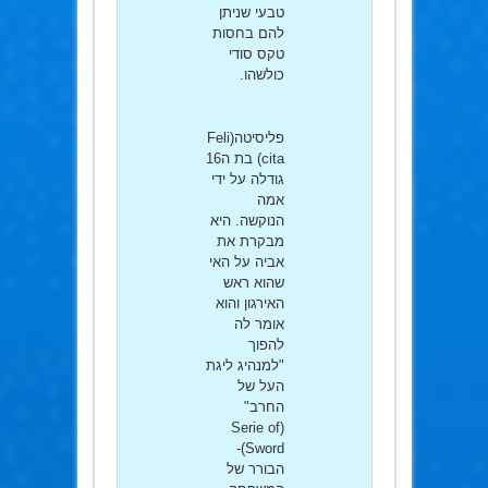
טבעי שניתן
להם בחסות
טקס סודי
כולשהו.
פליסיטה(Feli
cita) בת ה16
גודלה על ידי
אמה
הנוקשה. היא
מבקרת את
אביה על האי
שהוא ראש
האירגון והוא
אומר לה
להפוך
"למנהיג ליגת
העל של
החרב"
(Serie of
Sword)-
הבורר של