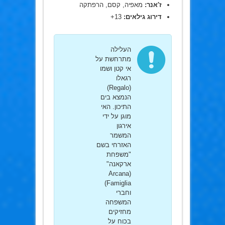
ז'אנר:
מאפיה, קסם, הרפתקה
דירוג גילאים:
13+
העלילה
מתרחשת על
אי קטן ושמו
רגאלו
(Regalo)
הנמצא בים
התיכון. האי
מוגן על ידי
אירגון
המשמר
האזרחי בשם
"משפחת
ארקאנה"
(Arcana
Famiglia)
וחברי
המשפחה
מחזיקים
בכוח על