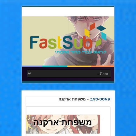
פאסט-סאב
»
משפחת ארקנה
משפחת ארקנה