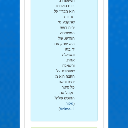
המשפחה.
ביום הולדתו
הוא מכריז על
תחרות
שתקבע מי
יהיה ראש
המשפחה
החדש, שלו
הוא יעניק את
יד בתו
ומשאלה
אחת.
והשאלה
שעומדת על
הקצה היא מי
ינצח והאם
פליסיטה
תקבל את
החופש שלה?
(
מקור:
)
Anime-IL