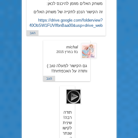
משחק האלים מוזמן להיכנס לכאן:
זה הקישור הנכון לתקייה של משחק האלים
https://drive.google.com/folderview?
id=0B0p9UezoM0ObSW1FUVlfbnBaa00&usp=drive_web
הגב
michal
ב9 במרץ 2015
גם הקישור למעלה טוב:)
ותודה על האכפתיות!!
הגב
Play
ב11
במרץ
2015
תודה
רבה!
שיניתי
לקישור
שנתת