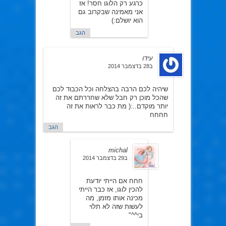
כרגע רק הלוגו חסר! אז
אני מאמינה שבקרוב גם
הוא יושלם:)
הגב
עידו
ב28 בדצמבר 2014
שיהיה לכם הרבה בהצלחה וכל הכבוד לכם
שהכל מוכן רק חבל שלא שחררתם את זה
יותר מוקדם..:( מת כבר לראות את זה
חחחח
הגב
michal
ב29 בדצמבר 2014
חחח אם הייתי יודעת
להכין לוגו, אז כבר הייתי
מכינה אותו מזמן, מה
לעשות שזה לא תלוי
בי^^"