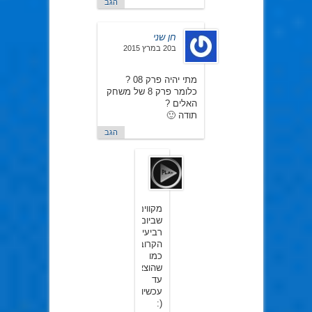
הגב
חן שני
ב20 במרץ 2015
מתי יהיה פרק 08 ?
כלומר פרק 8 של משחק
האלים ?
תודה 🙂
הגב
Play
ב20
במרץ
2015
מקווים
שביום
רביעי
הקרוב,
כמו
שהוצאנו
עד
עכשיו
(: