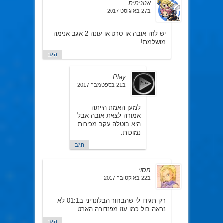
אנונימית
ב27 באוגוסט 2017
יש לזה אובה או סרט או עונה 2 אגב אנימה
מושלמת!
הגב
Play
ב21 בספטמבר 2017
למען האמת הייתה
אמורה לצאת אובה אבל
היא בוטלה עקב מכירות
נמוכות.
הגב
חסוי
ב22 באוקטובר 2017
רק תגידו לי שהבחור הבלונדיני ב01:1 לא
נראה בול כמו עוז מפנדורה הארט
הגב