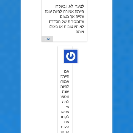
לצערי לא, ובעקרון
הייתה אמורה להיות עונה
שנייה אך משום
שהמכירות של הסדרה
לא היו טובות אז ביטלו
אותה.
הגב
anime
ב25
באפריל
2016
אם
הייתה
אמורה
להיות
עונה
נוספת,
למה
אי
אפשר
לקחת
את
העונה
הנוספת