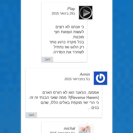
Play
ב29 בינואר 2015
כי אנחנו לא רוצים
לעשות הוצאות חצי
מוכנות.
בכל מקרה כרגע נותר
רק הלוגו ואז נתחיל
לשחרר את הסדרה.
הגב
Armin
ב5 בפברואר 2015
אמממ, הג'אנר הוא לא רוורס הארם
(Reverse Harem)? ממה שאני הבנתי זה זה.
כי הרי יואי מוקפת באלים הללו, שהם
בנים…
הגב
michal
ב5 בפברואר 2015