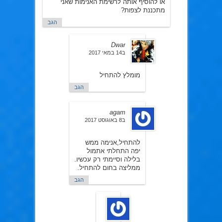
או להוסיף אותה לרשימת האנימות שאני
מתכננת לצפות?
הגב
Dwar
ב14 במאי 2017
מומלץ להתחיל
הגב
agam
ב8 באוגוסט 2017
להתחיל,אנימה ממש
יפה התחלתי אתמול
בלילה וסיימתי רק עכשיו.
ממליצה בחום להתחיל.
הגב
אני
אוטקואית
ב10