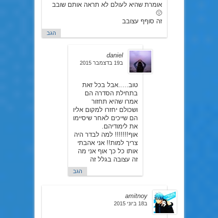
אומרת שהיא לעולם לא תראה אותם שובב
🙁
זה סוףף עצובב
הגב
daniel
ב19 בדצמבר 2015
טוב…..אבל בכל זאת
בתחילת הסדרה הם
אמרו שהיא תחזור
ושכולם יחזרו למקום אליו
הם שייכים לאחר שיסיימו
את לימודיהם.
אוף!!!!!!! למה לבדר היה
צריך למות!! אני אהבתי
אותו כל כך אוף אני מה
זה עצובה בגלל זה
הגב
amitnoy
ב18 ביוני 2015