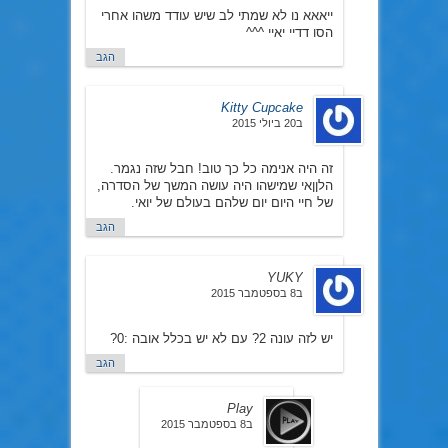
ייאאא נו לא שמתי לב שיש עודד משהו אחרי
הסו דדיי יאיי ^^^
הגב
Kitty Cupcake
ב20 ביולי 2015
זה היה אנימה כל כך טוב! חבל שזה נגמר.
הלןןאי שמישהו היה עושה המשך של הסדרה,
של חיי היום יום שלהם בעולם של יואי.
הגב
YUKY
ב8 בספטמבר 2015
יש לזה עונה 2? עם לא יש בכלל אובה :0?
הגב
Play
ב8 בספטמבר 2015