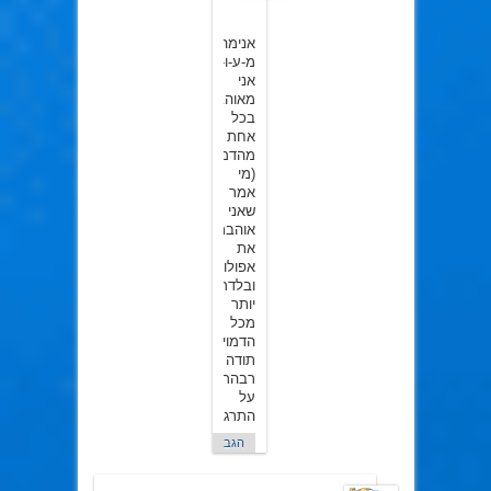
באוגוסט
2018
אנימה
מ-ע-ו-ל-ה!
אני
מאוהבת
בכל
אחת
מהדמויות!
(מי
אמר
שאני
אוהבת
את
אפולון
ובלדר
יותר
מכל
הדמויות?)
תודה
רבהרבהרבהרבהרבהרבהרבה
על
התרגום!
הגב