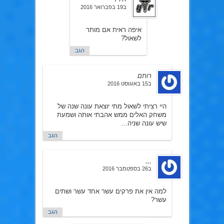
ב19 בפברואר 2016
איפה ראית אם מותר
לשאול?
הגב
רותם
ב15 באוגוסט 2016
היי רציתי לשאול מתי יוצאת עונה שנה של
משחק האלים ממש אהבתי אותה ושמעת
שיש עונה שניה…
הגב
,,,
ב26 בספטמבר 2016
למה אין את פרקים עשר אחד עשר ושתים
עשר?
הגב