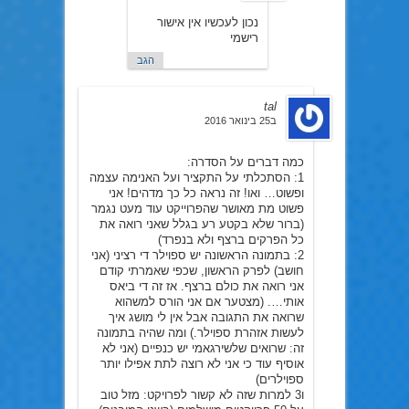
נכון לעכשיו אין אישור
רישמי
הגב
tal
ב25 בינואר 2016
כמה דברים על הסדרה:
1: הסתכלתי על התקציר ועל האנימה עצמה
ופשוט… ואו! זה נראה כל כך מדהים! אני
פשוט מת מאושר שהפרוייקט עוד מעט נגמר
(ברור שלא בקטע רע בגלל שאני רואה את
כל הפרקים ברצף ולא בנפרד)
2: בתמונה הראשונה יש ספוילר די רציני (אני
חושב) לפרק הראשון, שכפי שאמרתי קודם
אני רואה את כולם ברצף. אז זה די ביאס
אותי…. (מצטער אם אני הורס למשהוא
שרואה את התגובה אבל אין לי מושג איך
לעשות אזהרת ספוילר.) ומה שהיה בתמונה
זה: שרואים שלשירגאמי יש כנפיים (אני לא
אוסיף עוד כי אני לא רוצה לתת אפילו יותר
ספוילרים)
ו3 למרות שזה לא קשור לפרויקט: מזל טוב