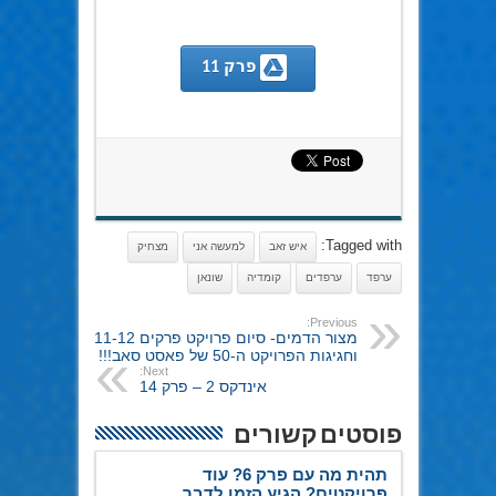
 פרק 11
Tagged with:
איש זאב
למעשה אני
מצחיק
ערפד
ערפדים
קומדיה
שונאן
Previous:
מצור הדמים- סיום פרויקט פרקים 11-12
וחגיגות הפרויקט ה-50 של פאסט סאב!!!
Next:
אינדקס 2 – פרק 14
פוסטים קשורים
תהית מה עם פרק 6? עוד
פרויקטים? הגיע הזמן לדבר