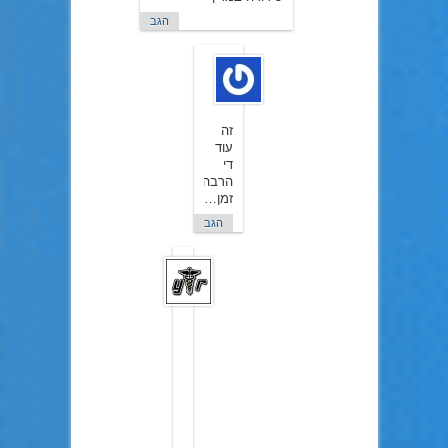
הגב
546456
ב26
בינואר
2016
זה
עוד
די
הרבה
זמן…
הגב
YTR
ב26
בינואר
2016
לא
בחודש
מרץ,
אלא
במרץ
רב
(יותר