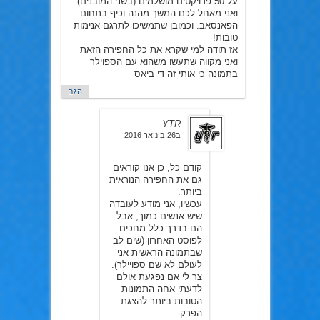
על 50 פרויקטים מושלמים (בשני המובנים)
ואני מאחל לכם המשך מהנה וכיף בתחום
הפאנסאב. וכמובן שתמשיכו לתרגם אנימות
טובות!
אז תודה למי שקרא את כל החפירה הזאת
ואני מקווה שתעשו משהוא עם הספוילר
בתמונה כי אותי זה די ביאס
הגב
YTR
ב26 בינואר 2016
קודם כל, כן אנו קוראים
גם את החפירה הנוראית
ביותר.
עכשיו, אני מודע לעובדה
שיש אנשים כמוך, אבל
הם בדרך כלל מחכים
לפוסט האחרון (שים לב
שבתמונה הראשית אני
לעולם לא שם ספויילר).
צר לי אם נפגעת אולם
לדעתי אחה התמונות
הטובות ביותר להצגת
הפרק.