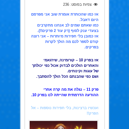
צפיות בפוסט:
236
אז כמו שהכותרת אומרת שוב אני מפרסם
היום דאבל.
כמו שאתם שמים לב אנחנו מתקרבים
בצעדי ענק לסוף (רק עוד 2 פרקים!!).
אז כמובן בלי חפירות מיותרות – אני רוצה
קודם לספר לכם מה הולך לקרות
בפרקים.
אז בפרק 10 – קורומינה, שירגאמי
והאחרים הולכים לבדוק אכול כפי יכולתך
של עוגות וקינוחים.
ושם כפי שהבנתם הכל הולך להסתבך.
פרק 11 – נגלה את מה קרה אחרי
ההודעה הדרמתית שהייתה לנו בפרק 10.
ועכשיו ברצינות, בלי חפירות נוספות – אל
הפרק!!