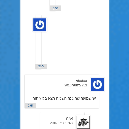
מובן?)
הגב
546456
ב26
בינואר
2016
אההה…
חחח
לא
הבנתי
🙂
הגב
shahar
ב25 בינואר 2016
יש שמועה שהעונה השנייה תצא בקיץ הזה
הגב
YTR
ב26 בינואר 2016