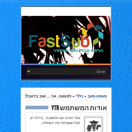
פאסט-סאב
»
כללי
»
למעשה, אני… שוב בדאבל!
אודות המשתמש YTR
גמד הגינה עם התשובה - בירה! רק
חבל ששכחתי מה השאלה...