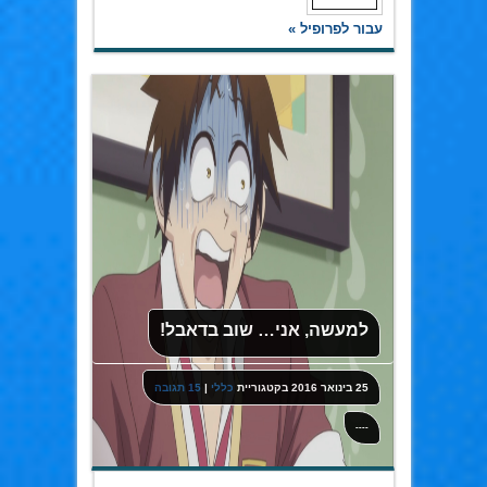
עבור לפרופיל »
למעשה, אני… שוב בדאבל!
25 בינואר 2016
בקטגוריית
כללי
|
15 תגובה
----