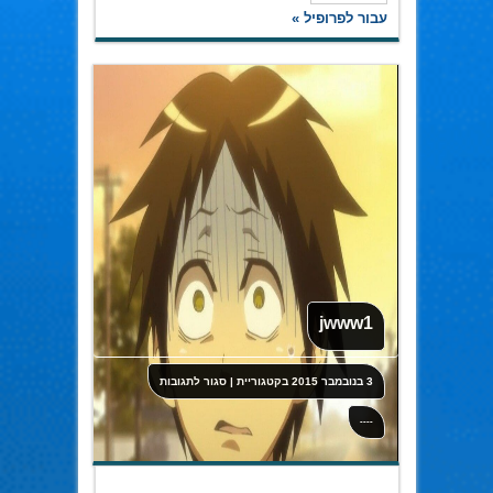
עבור לפרופיל »
jwww1
על
3 בנובמבר 2015
בקטגוריית
|
סגור לתגובות
jwww1
----