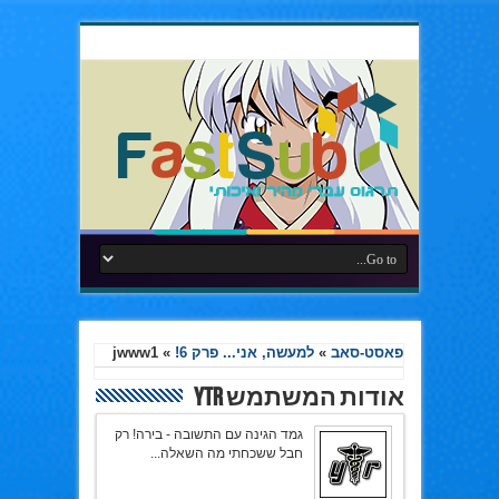
פאסט-סאב
»
למעשה, אני... פרק 6!
»
jwww1
אודות המשתמש YTR
גמד הגינה עם התשובה - בירה! רק
חבל ששכחתי מה השאלה...