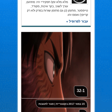
מלא מלא זמן! תפקידיי היו: מתרגם,
עורך לשוני, בקר איכות, מקודד,
טייפסטר, מתזמן (כן גם מתזמן שורות בפרק ולא רק
קריוקי) ואממ זהו.
עבור לפרופיל »
32-1
על
15 במאי 2017
בקטגוריית
|
סגור לתגובות
32-
1