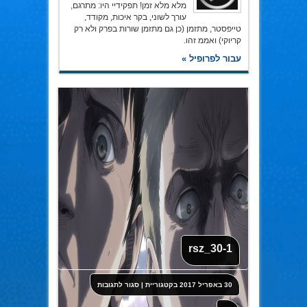
מלא מלא זמן! תפקידיי היו: מתרגם,
עורך לשוני, בקר איכות, מקודד,
טייפסטר, מתזמן (כן גם מתזמן שורות בפרק ולא רק
קריוקי) ואממ זהו.
עבור לפרופיל »
rsz_30-1
על
30 באפריל 2017
בקטגוריית
|
סגור לתגובות
rsz_30-
1