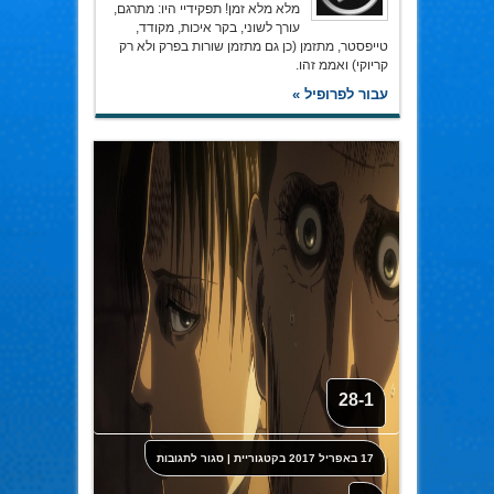
מלא מלא זמן! תפקידיי היו: מתרגם,
עורך לשוני, בקר איכות, מקודד,
טייפסטר, מתזמן (כן גם מתזמן שורות בפרק ולא רק
קריוקי) ואממ זהו.
עבור לפרופיל »
28-1
על
17 באפריל 2017
בקטגוריית
|
סגור לתגובות
28-
1