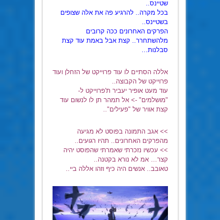
שטיינס..
בכל מקרה.. להרגיע פה את אלה שצופים
בשטיינס..
הפרקים האחרונים ככה קרובים
מלהשתחרר.. קצת אבל באמת עוד קצת
סבלנות…
אללה הסתיים לו עוד פרוייקט של הזחלן ועוד
פרוייקט של הקבוצה..
עוד מעט אופיר יעביר ת'פרוייקט ל-
"מושלמים" -> אל תמהר תן לו לנשום עוד
קצת אוויר של "פעילים"..
>> אגב התמונה בפוסט לא מגיעה
מהפרקים האחרונים.. תהיו רגועים..
>> עכשיו נזכרתי שאמרתי שהפוסט יהיה
קצר… אמ לא נורא בקטנה..
טאובב.. אנשים היה כיף וזהו אללה ביי..