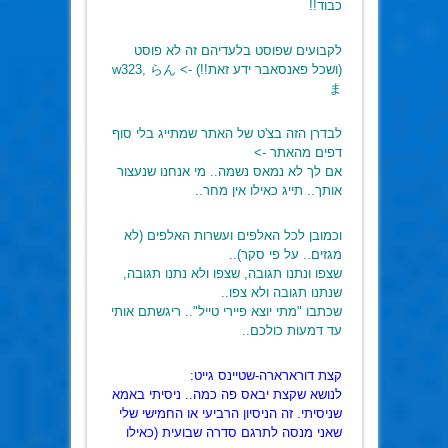
כבוד!!
לקבועים שפוסט בלעדיהם זה לא פוסט
(ושכל פאנסאבר ידע זאת!!) -> w323, らん
ま
לבדרן הזה בצ'ט של האתר שמתייג בלי סוף
דפים מהאתר ->
אם לך לא נמאס נשמה.. מי אנחנו שנעצור
אותך.. תייג כאילו אין מחר..
וכמובן לכל האלפים ועשרות האלפים (לא
מגזים.. על פי סקר)..
שצפו ונתנו תגובה, שצפו ולא נתנו תגובה,
שנתנו תגובה ולא צפו..
שכתבו "מתי יוצא פיירי טייל".. ריגשתם אותי
עד דמעות כולכם..
קצת דורארארה-שטיינס גייט:
לנושא שקצת יבאס פה כמה.. ניסיתי באמא
שניסיתי. זה הניסיון הרביעי או החמישי שלי
שאני מנסה לתרגם סדרה שבועית (כאילו