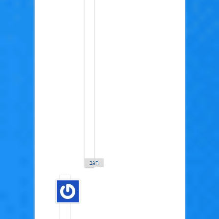
נייט
בעיקר
שמשפיעים
על
המסלול
השלישי.
דרך
אגב
אתה
מתכנן
לתרגם
את
סדרת
הסרטים
שיוצאת
ומעבדת
את
המסלול
השלישי?
הגב
TURI
ב10
במרץ
2015
דרך