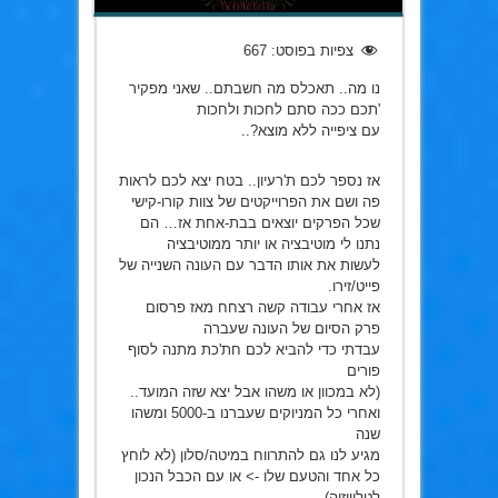
צפיות בפוסט:
667
נו מה.. תאכלס מה חשבתם.. שאני מפקיר
'תכם ככה סתם לחכות ולחכות
עם ציפייה ללא מוצא?..
אז נספר לכם ת'רעיון.. בטח יצא לכם לראות
פה ושם את הפרוייקטים של צוות קורו-קישי
שכל הפרקים יוצאים בבת-אחת אז… הם
נתנו לי מוטיבציה או יותר ממוטיבציה
לעשות את אותו הדבר עם העונה השנייה של
פייט/זירו.
אז אחרי עבודה קשה רצחח מאז פרסום
פרק הסיום של העונה שעברה
עבדתי כדי להביא לכם חת'כת מתנה לסוף
פורים
(לא במכוון או משהו אבל יצא שזה המועד..
ואחרי כל המניוקים שעברנו ב-5000 ומשהו
שנה
מגיע לנו גם להתרווח במיטה/סלון (לא לוחץ
כל אחד והטעם שלו -> או עם הכבל הנכון
לטלוויזיה)