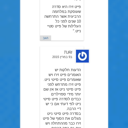
פייט זירו היא סדרה
שעוסקת במלחמה
הרביעית אשר התרחשה
10 שנים לפני כל
העלילות של פייט סטיי
נייט."
הגב
TURI
ב9 במרץ 2015
הדעות חלקות יש
האומרים פייט זירו ויש
שאומרים פייט סייטי נייט.
פייט זירו מתרחש לפני
פייט סייטי נייט אז אין שם
יותר מידי ספויילרים
כבדים לסדרה פייט סייטי
נייט לפי דעתי אם כי יש
דיי הרבה.
בסדרה פייט סייטי נייט
מגלים את הסוף של פייט
זירו כבר מההתחלה ויש