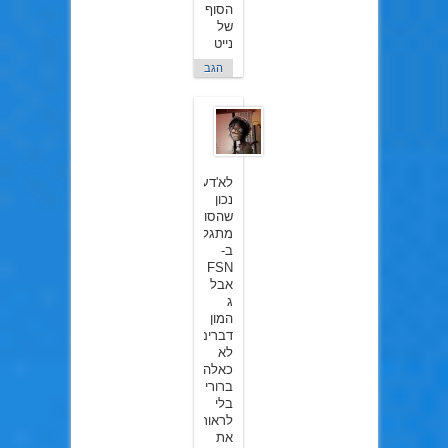
הסוף
של
נייט
הגב
nightCrawler01
ב10
במרץ
2015
לא'דע..
נכון
שהסוף
מתגלה
ב-
FSN
אבל
ג
המון
דברים
לא
כאלה
ברורים
בלי
לראות
את