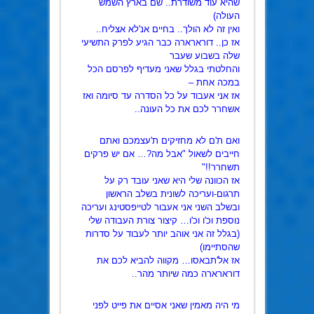
שהיא עוד משודרת.. שם בארץ השמש
העולה)
ואין זה לא הולך.. בחיים אנ'לא אצליח..
אז כן.. דורארארה כבר הגיע לפרק התשיעי
שלה בשבוע שעבר
והחלטתי בגלל שאני מעדיף לפרסם הכל
במכה אחת –
אז אני אעבוד על כל הסדרה עד סיומה ואז
אשחרר לכם את כל העונה..
ואם ת'ם לא מחזיקים ת'עצמכם ואתם
חייבים לשאול "אבל מה?… אם יש פרקים
תשחרר!!"
אז הכוונה שלי היא שאני עובד רק על
תרגום-ועריכה לשונית בשלב הראשון
ובשלב השני אני אעבור לטייפסטינג ועריכה
נוספת וכ'ו וכ'ו… קיצור צורת העבודה שלי
(בגלל זה אני אוהב יותר לעבוד על סדרות
שהסתיימו)
אז אל'תבאסו… מקווה להביא לכם את
דורארארה כמה שיותר מהר..
מי היה מאמין שאני אסיים את פייט לפני