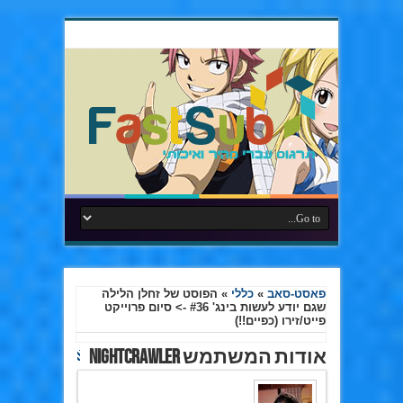
פאסט-סאב
»
כללי
»
הפוסט של זחלן הלילה
שגם יודע לעשות בינג' #36 -> סיום פרוייקט
פייט/זירו (כפיים!!)
אודות המשתמש nightCrawler