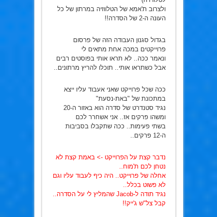
ולצרוב ת'אמא של הטלווזיה במרתון של כל
העונה ה-2 של הסדרה!!
בגדול סגנון העבודה הזה של פרסום
פרוייקטים במכה אחת מתאים לי
ונאמר ככה.. לא תראו אותי בפוסטים רבים
אבל כשתראו אותי.. תוכלו להריץ מרתונים..
ככה שכל פרוייקט שאני אעבוד עליו ייצא
במתכונת של "באת-נסעת"
נגיד סטנדרט של סדרה הוא באזור ה-20
ומשהו פרקים אז.. אני אשחרר לכם
בשתי פעימות.. ככה שתקבלו בסביבות
ה-12 פרקים..
נדבר קצת על הפרוייקט -> באמת קצת לא
נטחן לכם ת'מוח..
אחלה של פרוייקט.. היה כיף לעבוד עליו וגם
לא פשוט בכלל..
נגיד תודה ל-Jacob שהמליץ לי על הסדרה..
קבל צל"ש ג'ייק!!