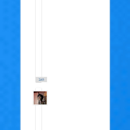
אגב
יש
בעיה
אם
פרק
12
של
הסדרה
פייט
זירו
באיכות
720
הוא
ללא
קול.
הגב
nightCrawler01
ב10
במרץ
2015
כן
יש
דברים
שהורסים