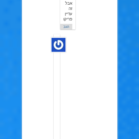
אבל
זה
עדיין
פריקוול
הגב
TURI
ב10
במרץ
2015
לא
מדויק
כי
גם
בפייט
זירו
יש
כמה
דברים
שהורסים
את
העלילה
של
פייט
סייטי