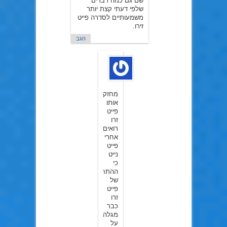
שם גם כמה דברים
שלפי דעתי קצת יותר
משמעותיים לסדרה פייט
זירו.
הגב
JacobC
ב10
במרץ
2015
מחזק
אותו
פייט
זרו
רואים
אחרי
פייט
נייט
כי
ההתחלה
של
פייט
זרו
כבר
מגלה
על