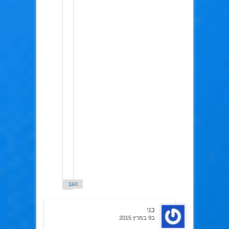
FSN
כן
לגבי
הפרק
ערן
כבר
אמר
לי
לפני
כמה
שבועות
שחסר
בו
אודיו
אני
אעלה
ת'גרסה
החדשה
עד
מחר..
הגב
בני
ב9 במרץ 2015