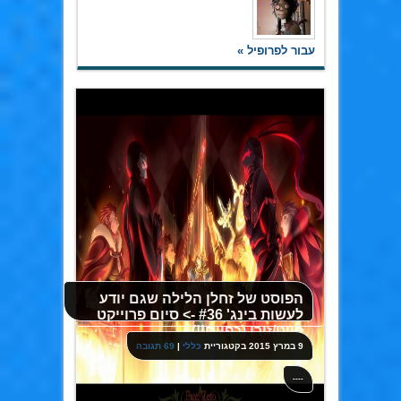
עבור לפרופיל »
הפוסט של זחלן הלילה שגם יודע
לעשות בינג' #36 -> סיום פרוייקט
פייט/זירו (כפיים!!)
9 במרץ 2015
בקטגוריית
כללי
|
69 תגובה
----