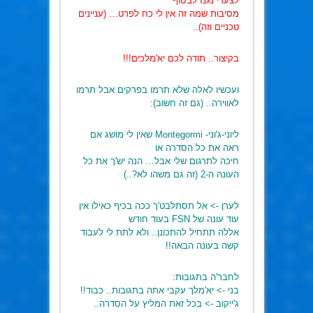
לצערי נגנז לבסוף
מסיבות שמה זה אין לי כח לפרט… (עניינים
טכניים וזה)..
בקיצור.. תודה לכם יא'מלכים!!!
ועכשיו לאלה שלא תרמו בפרקים אבל תרמו
לאווירה.. (גם זה חשוב):
ליוני-ג'וני- Montegormi שאין לי מושג אם
ראה את כל הסדרה או
חיכה לתרגום שלי אבל… הנה יש'ך את כל
העונה ה-2 (זה גם משהו לא?..)
לערן -> אל תסתלבט'ך ככה בכיף כאילו אין
עוד עונה של FSN בעוד חודש
אללה תתחיל להתכונן.. ולא לתת לי לעבוד
קשה בעונה הבאה!!
לחבר'ה בתגובות:
בני -> יא'מלך עקבי אתה בתגובות.. כבוד!!
ג'ייקוב -> בכל זאת המליץ על הסדרה..