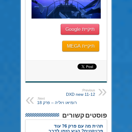
תיקיית Google
תיקיית MEGA
Previous:
DXD new 11-12
Next:
רומיאו ויוליה – פרק 18
פוסטים קשורים
תהית מה עם פרק 6? עוד
פרויקטים? הגיע הזמן לדבר