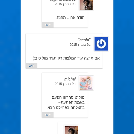
ב9 במרץ 2015
תודה אחי.. תהנה..
הגב
JacobC
ב9 במרץ 2015
אם תרצה עוד המלצות רק תגיד מזל טוב:)
הגב
michal
ב9 במרץ 2015
מזל"ט סהר!!! הפעם
באמת הפתעת~
בהצלחה בפרויקט הבא!
הגב
nightCrawler01
ב9