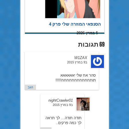
הסנפאי המוזרה שלי פרק 4
5 במרץ 2026
69 תגובות
W1ZAX
ב9 במרץ 2015
סהר אח שלי יאאאאאא
תותחחחחחחחחחחח!!!!!
הגב
nightCrawler01
ב9 במרץ 2015
תודה תודה… לך תראה
לך כמה פרקים..