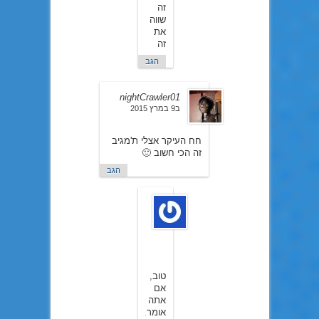
זה
שווה
את
זה
הגב
nightCrawler01
ב9 במרץ 2015
חח העיקר אצלי ת'מגיב
זה הכי חשוב 🙂
הגב
ら
ん
ま
ב10
במרץ
2015
טוב,
אם
אתה
אומר.