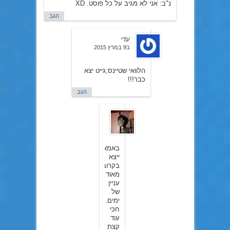
נ"ב: אני לא מגיב על כל פוסט. XD
הגב
עדי
ב9 במרץ 2015
הלוואי שטיינס;גייט יצא
כבר!!!
הגב
nightCrawler01
ב9
במרץ
2015
באמא
ייצא
בקרוב
מאוד..
עניין
של
ימים..
חכי
עוד
קצת