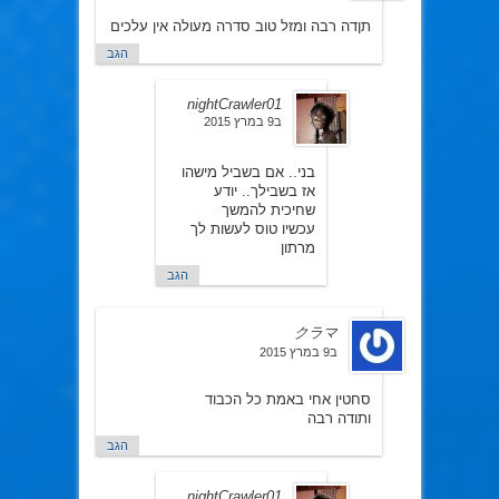
תןדה רבה ומזל טוב סדרה מעולה אין עלכים
הגב
nightCrawler01
ב9 במרץ 2015
בני.. אם בשביל מישהו
אז בשבילך.. יודע
שחיכית להמשך
עכשיו טוס לעשות לך
מרתון
הגב
クラマ
ב9 במרץ 2015
סחטין אחי באמת כל הכבוד
ותודה רבה
הגב
nightCrawler01