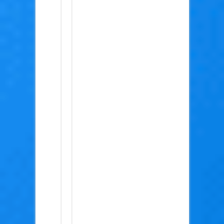
ב-
FZ
ל-
FSN
ולהפך..
הם
די
הורסים
אחד
לשני
אבל
עדיין
לדעתי
עדיף
קודם
FZ
אני
ראיתי
FZ
קודם
ולא
הרגשתי
שהרסו
יותר
מדי
ב-