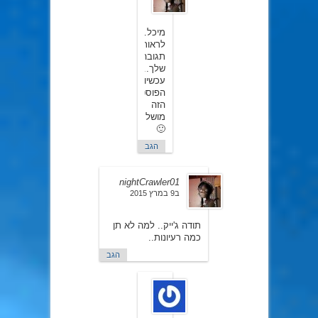
במרץ
2015
מיכל…
לראות
תגובה
שלך..
עכשיו
הפוסט
הזה
מושלם..
🙂
הגב
nightCrawler01
ב9 במרץ 2015
תודה ג'ייק.. למה לא תן
כמה רעיונות..
הגב
JacobC
ב10
במרץ
2015