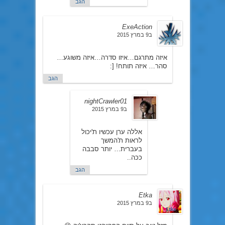
הגב
ExeAction
ב9 במרץ 2015
איזה מתרגם…איזו סדרה…איזה משוגע…
סהר… איזה תותח! [:
הגב
nightCrawler01
ב9 במרץ 2015
אללה ערן עכשיו ת'יכול
לראות ת'המשך
בעברית… יותר סבבה
ככה..
הגב
Etka
ב9 במרץ 2015