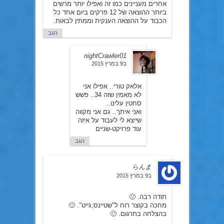
אחרים מעניינים כמו זה ואפילו יותר מרשים
ביותר ההוצאה של 12 פרקים ביום אחד כל
הכבוד על ההוצאה הענקית וממתין לבאות.
הגב
nightCrawler01
ב9 במרץ 2015
אלאק טורי.. אפילו אני
לא מאמין שזה 34.. פשש
סחטין עלינו..
ואני איתך.. גם אני מקווה
שייצא לי לעבוד על איזה
עוד פרויקט-שניים
הגב
らんま
ב9 במרץ 2015
תודה רבה. 🙂
מחכה בקוצר רוח ל"שטיינס;גייט". 🙂
בהצלחה בתרגום. 🙂