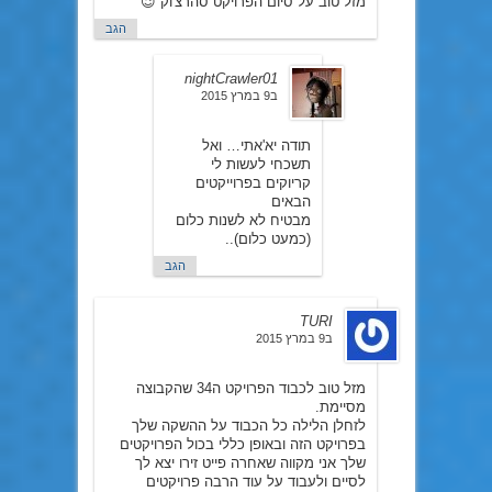
מזל טוב על סיום הפרויקט סהרצ'וק 😉
הגב
nightCrawler01
ב9 במרץ 2015
תודה יא'אתי… ואל
תשכחי לעשות לי
קריוקים בפרוייקטים
הבאים
מבטיח לא לשנות כלום
(כמעט כלום)..
הגב
TURI
ב9 במרץ 2015
מזל טוב לכבוד הפרויקט ה34 שהקבוצה
מסיימת.
לזחלן הלילה כל הכבוד על ההשקה שלך
בפרויקט הזה ובאופן כללי בכול הפרויקטים
שלך אני מקווה שאחרה פייט זירו יצא לך
לסיים ולעבוד על עוד הרבה פרויקטים