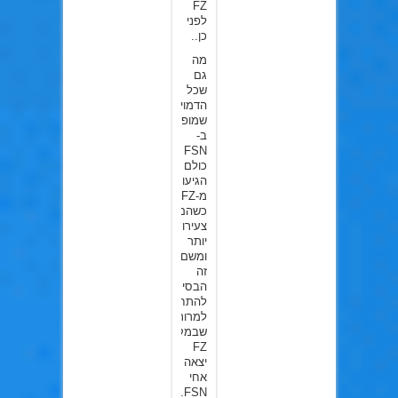
FZ
לפני
כן..
מה
גם
שכל
הדמויות
שמופיעות
ב-
FSN
כולם
הגיעו
מ-FZ
כשהם
צעירות
יותר
ומשם
זה
הבסיס
להתחלה
למרות
שבמקור
FZ
יצאה
אחי
FSN..