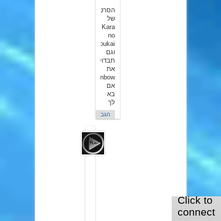
הסרטים
של
Kara
no
Kyoukai:)
וגם
תבדוק
את
rainbow
אם
בא
לך
הגב
Play
ב10
במרץ
2015
עד
כמה
שזכור
לי,
המלצת
לעוזרו
הנאמן