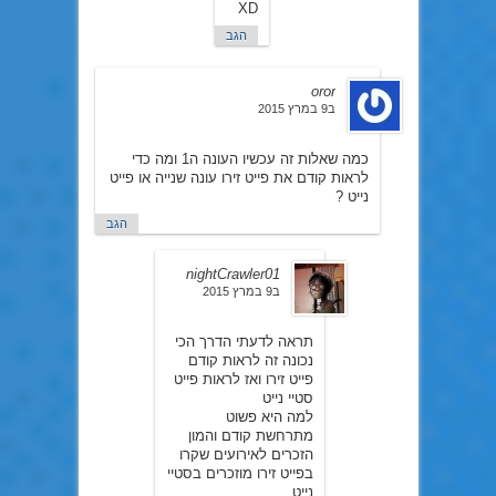
XD
הגב
oror
ב9 במרץ 2015
כמה שאלות זה עכשיו העונה ה1 ומה כדי
לראות קודם את פייט זירו עונה שנייה או פייט
נייט ?
הגב
nightCrawler01
ב9 במרץ 2015
תראה לדעתי הדרך הכי
נכונה זה לראות קודם
פייט זירו ואז לראות פייט
סטיי נייט
למה היא פשוט
מתרחשת קודם והמון
הזכרים לאירועים שקרו
בפייט זירו מוזכרים בסטיי
נייט