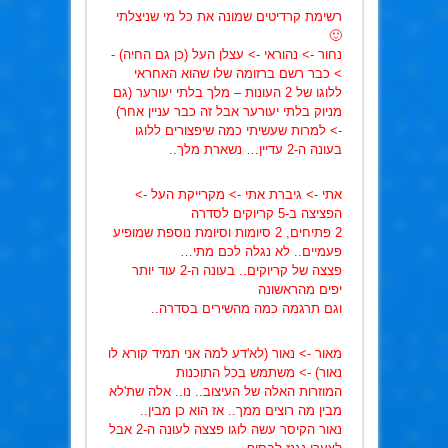
רשימת קרדיטים שמונה את כל מי שניצלתי
🙂
נחור -> נהוראי -> עצלן העל (כן גם החיה) -
> כבר רשם ברזומה שלו שהוא האחראי
ללוגו של 2 העונות – מלך בלתי יעורער (גם
מניוק בלתי יעורער אבל זה כבר עניין אחר)
-> למרות שעשיתי כמה שיפצורים ללוגו
בעונה ה-2 עדיין… נשארת מלך..
אתי -> גיברת אתי -> מקרייקת העל ->
הפציצה ב-5 קריוקים לסדרה
2 פתיחים, 2 סיומות וסיומת נוספת שמופיע
פעמיים.. לא נגלה לכם מתי…
פצצה של קריוקים.. בעונה ה-2 עוד יותר
יפים מהראשונה
וגם תרגמה כמה מהשירים בסדרה..
מאור -> נאור (לא'דע למה אני תמיד קורא לו
נאור) -> משתמש בכל התוכנות
המוזרות האלה של העיצוב.. נו.. אלה שת'לא
מבין מה רוצים ממך.. אז הוא כן מבין..
נאור הקיסר עשה לוגו פצצה לעונה ה-2 אבל