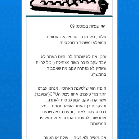
----
צפיות בפוסט:
69
שלום, כאן מדבר טכנאי הקרואסונים
המופלא ומשמיד הבורקסים!
ובכן, אם לא שמתם לב, היום האתר לא
עבד עקב סיבה מאוד מצחיקה (ויכול להיות
שעדיין לא נפתרה עקב מה שאסביר
בהמשך).
העניין הוא שלטענת האחסון, אנחנו עברנו
יותר מדי פעמים אחוז ניצול הCPUׁ(המעבד),
אשר קרה עקב המון כניסות לאתרנו,
ובעקבות כך האתר הושהה זמנית… מעין
כרטיס צהוב לאתר, ופעם הבאה שנעבור
אותו שוב, לטענתם אתרנו ימחק מעל פני
המרשתת.
אכן מאיים ולא נעים… אולם אז הגיעה