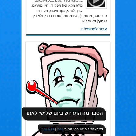
בקבוצה בין השנים 2019-2011,
מלא מלא זמן! תפקידיי היו: מתרגם,
עורך לשוני, בקר איכות, מקודד,
טייפסטר, מתזמן (כן גם מתזמן שורות בפרק ולא רק
קריוקי) ואממ זהו.
עבור לפרופיל »
הסבר מה התרחש ביום שלישי לאתר
29 באפריל 2015
בקטגוריית
כללי
|
11 תגובה