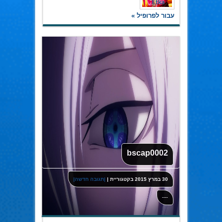
עבור לפרופיל »
bscap0002
30 במרץ 2015
בקטגוריית
|
|תגובה חדשה|
----