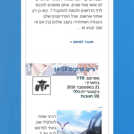
לנו אנשי צוות שונים, אתם מוזמנים להכנס
לדף הדרושים ולנסות להתקבל ?. כמו כן רק
אוסיף וארשום, שכל הפרוייקטים שלנו
בעבודה וישתחררו בקצב שלהם (בין אם זה
קצב קבוע או ...
מעבר לפוסט »
גייט פרקים 16-18
מפרסם:
YTR
בתאריך:
21 בספטמבר 2016
בקטגוריית:
כללי
|
10 תגובות
---
רביעי שמח
לכולם!!! שוב
באתי לפרסם
לכם עוד 3