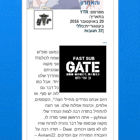
והאחרון
מפרסם:
YTR
בתאריך:
20 באוקטובר 2016
בקטגוריית:
כללי
|
37 תגובות
---
כמעט סופ"ש
שמח לכולם!!!
אני מקווה
שנהניתם
מהדרך שלנו
יחד, אבל כמו
כל דבר גם
לזה יש סוף. אז
היום אנחנו נפרדים מחיילי הצה"י, הקוסמים,
אלפים, וכהנות אפלות שלנו. אני רוצה
להתחיל בתודה רבה לצוות הנהדר שלי:
pyhnux – אתה הראשון שאני מודה לו,
מקווה שבסופו של דבר נהנית למרות שהיו
לנו לא מעט ויכוחים. Dwar – תודה רבה על
העבודה המהירה עם הפרקים. Aviram22 –