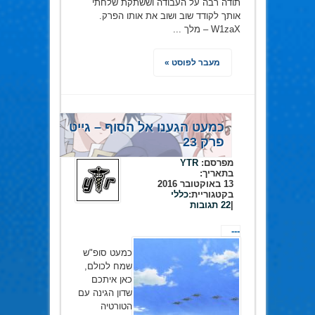
תודה רבה על העבודה וששתקת שלחתי
אותך לקודד שוב ושוב את אותו הפרק.
W1zaX – מלך ...
מעבר לפוסט »
כמעט הגענו אל הסוף – גייט
פרק 23
מפרסם:
YTR
בתאריך:
13 באוקטובר 2016
בקטגוריית:
כללי
|
22 תגובות
---
כמעט סופ"ש
שמח לכולם,
כאן איתכם
שדון הגינה עם
הטורטיה