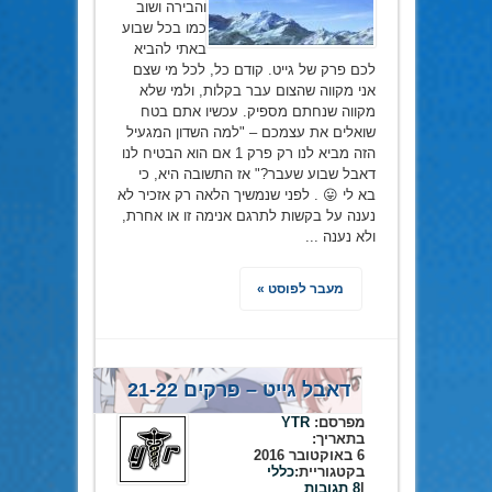
והבירה ושוב
כמו בכל שבוע
באתי להביא
לכם פרק של גייט. קודם כל, לכל מי שצם
אני מקווה שהצום עבר בקלות, ולמי שלא
מקווה שנחתם מספיק. עכשיו אתם בטח
שואלים את עצמכם – "למה השדון המגעיל
הזה מביא לנו רק פרק 1 אם הוא הבטיח לנו
דאבל שבוע שעבר?" אז התשובה היא, כי
בא לי 😛 . לפני שנמשיך הלאה רק אזכיר לא
נענה על בקשות לתרגם אנימה זו או אחרת,
ולא נענה ...
מעבר לפוסט »
דאבל גייט – פרקים 21-22
מפרסם:
YTR
בתאריך:
6 באוקטובר 2016
בקטגוריית:
כללי
|
8 תגובות