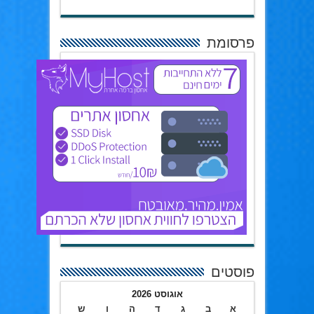
פרסומת
פוסטים
אוגוסט 2026
א
ב
ג
ד
ה
ו
ש