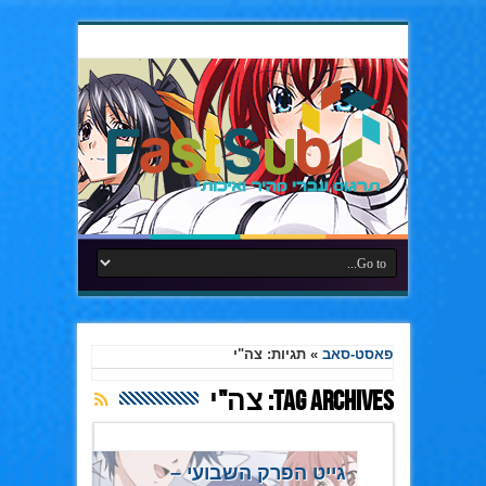
פאסט-סאב
»
תגיות: צה"י
Tag Archives:
צה"י
גייט הפרק השבועי –