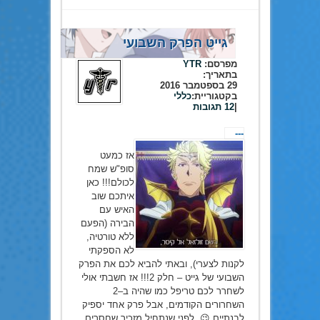
גייט הפרק השבועי
מפרסם:
YTR
בתאריך:
29 בספטמבר 2016
בקטגוריית:
כללי
|
12 תגובות
---
אז כמעט
סופ"ש שמח
לכולם!!! כאן
איתכם שוב
האיש עם
הבירה (הפעם
ללא טורטיה,
לא הספקתי
לקנות לצערי), ובאתי להביא לכם את הפרק
השבועי של גייט – חלק 2!!! אז חשבתי אולי
לשחרר לכם טריפל כמו שהיה ב–2
השחרורים הקודמים, אבל פרק אחד יספיק
לבנתיים 😉 לפני שנתחיל מזכיר שחסרים