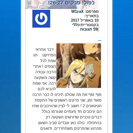
כפול! פרקים 26-27!
מפרסם:
W1zaX
בתאריך:
10 באפריל 2017
בקטגוריית:
כללי
|
59 תגובות
---
דבר אחראי
הפרויקט: חג
שמח לכל
הצופים ! אחרי
הרבה עבודה
קשה והשקעה
רבה, אני שמח
להביא לכם
סוף סוף את מה שכולנו חיכינו לו כבר הרבה
מאוד זמן, שני פרקים ראשונים של התקפת
הטיטאנים 2 ! חשוב לי לציין שהעיכובים שהיו
הם עיכובים חד פעמיים שנגרמו בגלל
דברים טכניים שדורשים השקעה רק
בהתחלה. כולנו כאן עובדים סביב השעון
מהרגע שהפרקים משתחררים, ודואגים