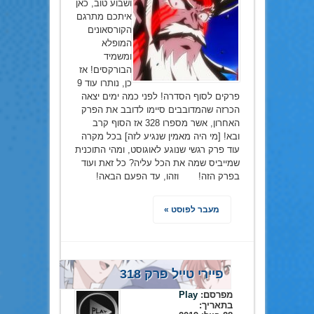
ושבוע טוב, כאן
איתכם מתרגם
הקורסאונים
המופלא
ומשמיד
הבורקסים! אז
כן, נותרו עוד 9
פרקים לסוף הסדרה! לפני כמה ימים יצאה
הכרזה שהמדובבים סיימו לדובב את הפרק
האחרון, אשר מספרו 328 אז הסוף קרב
ובא! [מי היה מאמין שנגיע לזה] בכל מקרה
עוד פרק רגשי שנוגע לאוגוסט, ומהי התוכנית
שמייביס שמה את הכל עליה? כל זאת ועוד
בפרק הזה! וזהו, עד הפעם הבאה!
מעבר לפוסט »
פיירי טייל פרק 318
מפרסם:
Play
בתאריך: