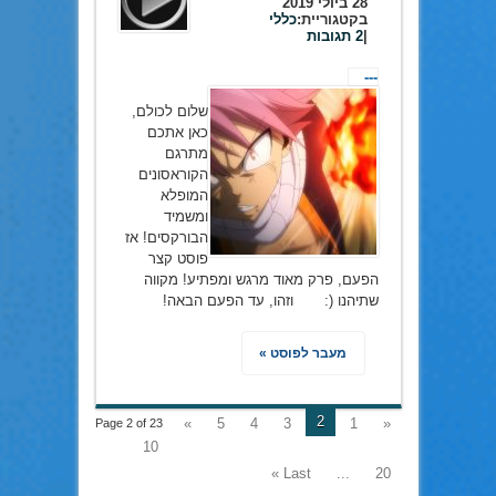
28 ביולי 2019
בקטגוריית:
כללי
|
2 תגובות
---
שלום לכולם,
כאן אתכם
מתרגם
הקוראסונים
המופלא
ומשמיד
הבורקסים! אז
פוסט קצר
הפעם, פרק מאוד מרגש ומפתיע! מקווה
שתיהנו (: וזהו, עד הפעם הבאה!
מעבר לפוסט »
2
»
5
4
3
1
«
Page 2 of 23
10
Last »
...
20