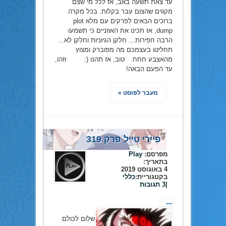
עד צאת תשעה באב, אז לכל מי שצם
מקווים שהצום עבר בקלות. בכל מקרה
ברוכים הבאים לפרקים עם מלא plot
dump, אז תכינו את האוזניים כי תשמעו
הרבה חפירות… חלקן הגיוניות וחלקן לא…
תחליטו בעצמכם מה מפוברק ומצוץ
מהאצבע חחח. טוב, אז תהנו (: וזהו,
עד הפעם הבאה!
מעבר לפוסט »
פיירי טייל פרק 319
מפרסם:
Play
בתאריך:
4 באוגוסט 2019
בקטגוריית:
כללי
|
3 תגובות
---
שלום לכולם