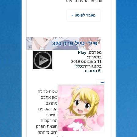
וזהו, עד הפעם הבאה!
מעבר לפוסט »
פיירי טייל פרק 320
מפרסם:
Play
בתאריך:
11 באוגוסט 2019
בקטגוריית:
כללי
|
6 תגובות
---
שלום לכולם,
כאן אתכם
מתרגם
הקרואסונים
ומשמיד
הבורקסים!
הוצאת הפרק
היום נדחתה