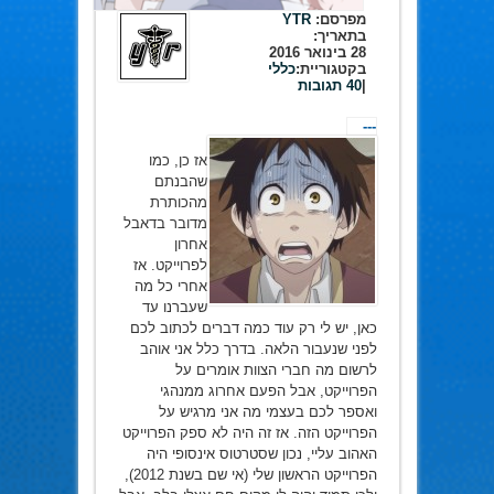
מפרסם:
YTR
בתאריך:
28 בינואר 2016
בקטגוריית:
כללי
|
40 תגובות
---
אז כן, כמו
שהבנתם
מהכותרת
מדובר בדאבל
אחרון
לפרוייקט. אז
אחרי כל מה
שעברנו עד
כאן, יש לי רק עוד כמה דברים לכתוב לכם
לפני שנעבור הלאה. בדרך כלל אני אוהב
לרשום מה חברי הצוות אומרים על
הפרוייקט, אבל הפעם אחרוג ממנהגי
ואספר לכם בעצמי מה אני מרגיש על
הפרוייקט הזה. אז זה היה לא ספק הפרוייקט
האהוב עליי, נכון שסטרטוס אינסופי היה
הפרוייקט הראשון שלי (אי שם בשנת 2012),