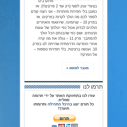
מתקרבים
בצעדי ענק לסוף (רק עוד 2 פרקים!!). אז
כמובן בלי חפירות מיותרות – אני רוצה קודם
לספר לכם מה הולך לקרות בפרקים. אז
בפרק 10 – קורומינה, שירגאמי והאחרים
הולכים לבדוק אכול כפי יכולתך של עוגות
וקינוחים. ושם כפי שהבנתם הכל הולך
להסתבך. פרק 11 – נגלה את מה קרה
אחרי ההודעה הדרמתית שהייתה לנו בפרק
10. ועכשיו ברצינות, בלי חפירות נוספות –
אל הפרק!!
מעבר לפוסט »
תרמו לנו
עזרו לנו בתחזוקת האתר על ידי תרומה
סמלית.
כל תורם יוצג
בהיכל התהילה
ותרומתו
תוערך!