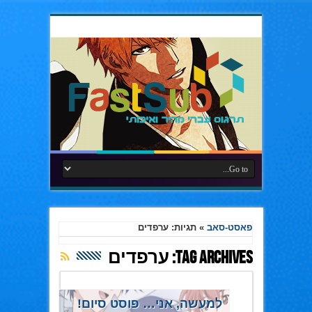
פאסט-סאב
»
תגיות: ערפדים
Tag Archives:
ערפדים
למעשה, אני… פוסט סיום!