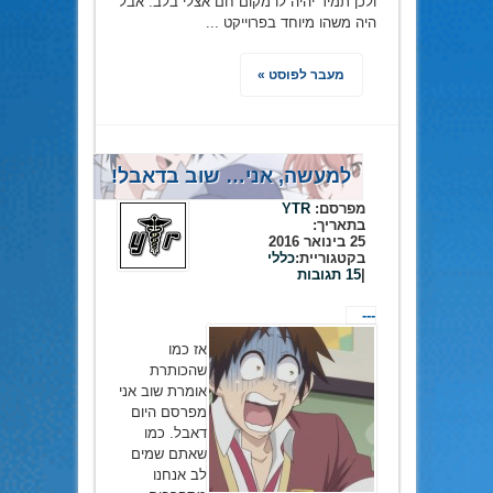
ולכן תמיד יהיה לו מקום חם אצלי בלב. אבל
היה משהו מיוחד בפרוייקט ...
מעבר לפוסט »
למעשה, אני… שוב בדאבל!
מפרסם:
YTR
בתאריך:
25 בינואר 2016
בקטגוריית:
כללי
|
15 תגובות
---
אז כמו
שהכותרת
אומרת שוב אני
מפרסם היום
דאבל. כמו
שאתם שמים
לב אנחנו