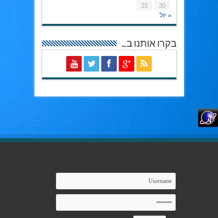
31
30
« יול
בקרו אותנו ב…