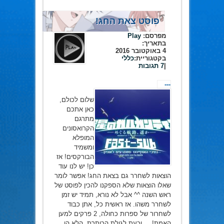
פוסט צאת החג!
מפרסם:
Play
בתאריך:
4 באוקטובר 2016
בקטגוריית:
כללי
|
7 תגובות
---
שלום לכולם,
כאן אתכם
מתרגם
הקרואסונים
המופלא
ומשמיד
הבורקסים! אז
כן! יש לנו עוד
הוצאות לשחרר גם בצאת החג! אפשר לומר
שאלו הוצאות שלא הספקנו להכין לפוסט של
ראש השנה ^^ אבל לא נורא, תמיד יש זמן
לשחרר משהו. אז ראשית כל, אתן כבוד
לשחרור של ספרות כחולה, 2 פרקים למען
האמת! וכעת לגולת הכותרת, הלא הן