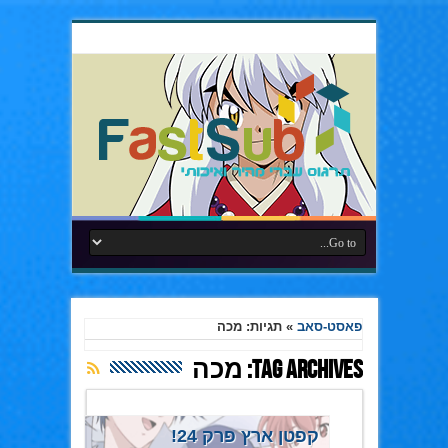
פאסט-סאב
»
תגיות: מכה
Tag Archives:
מכה
קפטן ארץ פרק 24!