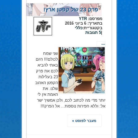
פרק 23 של קפטן ארץ!
מפרסם:
YTR
בתאריך:
6 ביוני 2016
בקטגוריית:
כללי
|
5 תגובות
---
שני שמח
לכולם!!! היום
באתי להביא
לכם את פרק
23 בעלילות
הקפטן האהוב
שלנו. את
האמת אין לי
יותר מדי מה לכתוב לכם, ולכן אמשיך ישר
אל: וללא חפירות נוספות... אל הפרק!!!
מעבר לפוסט »