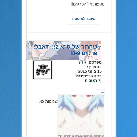
נוספות אל הפרקים!!!
מעבר לפוסט »
שחרור של ס"א 2!!! דאבל!
פרקים 8-9!
מפרסם:
YTR
בתאריך:
15 ביוני 2015
בקטגוריית:
כללי
|
7 תגובות
---
שלומות כאן