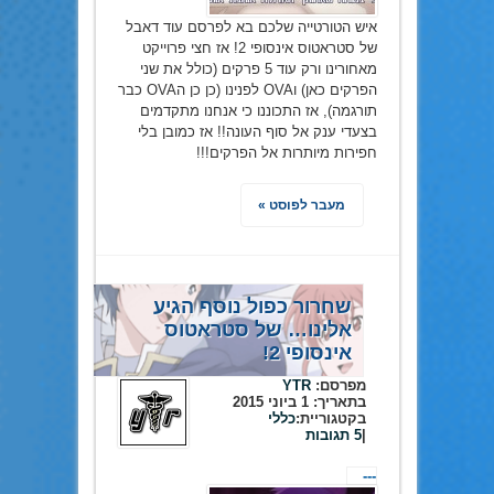
איש הטורטייה שלכם בא לפרסם עוד דאבל
של סטראטוס אינסופי 2! אז חצי פרוייקט
מאחורינו ורק עוד 5 פרקים (כולל את שני
הפרקים כאן) וOVA לפנינו (כן כן הOVA כבר
תורגמה), אז התכוננו כי אנחנו מתקדמים
בצעדי ענק אל סוף העונה!! אז כמובן בלי
חפירות מיותרות אל הפרקים!!!
מעבר לפוסט »
שחרור כפול נוסף הגיע
אלינו… של סטראטוס
אינסופי 2!
מפרסם:
YTR
בתאריך:
1 ביוני 2015
בקטגוריית:
כללי
|
5 תגובות
---