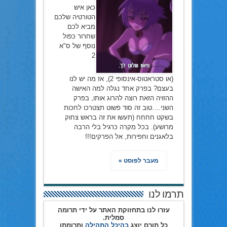
כאן איש
הטורטיה שלכם
מביא לכם
שחרור כפול
נוסף של ס"א
2
(או סטראטוס-אינסופי 2), אז מה יש לנו
בעצם? בפרק אחד נגלה למה האישה
ההזויה הזאת רוצה להרוג אותו, בפרק
השני….טוב זה סוד פשוט תצטרכו לחכות
בשקט חחחח (תעשו את זה בראש צחוק
מרושע). בכל מקרה כרגיל בלי הרבה
בלאגנים וחפירות, אל הפרקים!!!
מעבר לפוסט »
תרמו לנו
עזרו לנו בתחזוקת האתר על ידי תרומה
סמלית.
כל תורם יוצג
בהיכל התהילה
ותרומתו