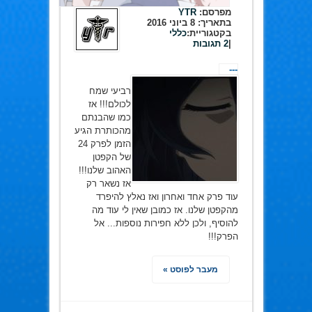
מפרסם:
YTR
בתאריך:
8 ביוני 2016
בקטגוריית:
כללי
|
2 תגובות
---
רביעי שמח
לכולם!!! אז
כמו שהבנתם
מהכותרת הגיע
הזמן לפרק 24
של הקפטן
האהוב שלנו!!!
אז נשאר רק
עוד פרק אחד ואחרון ואז נאלץ להיפרד
מהקפטן שלנו. אז כמובן שאין לי עוד מה
להוסיף, ולכן ללא חפירות נוספות... אל
הפרק!!!
מעבר לפוסט »