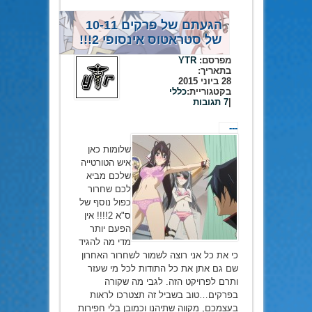
הגעתם של פרקים 10-11
של סטראטוס אינסופי 2!!!
מפרסם:
YTR
בתאריך:
28 ביוני 2015
בקטגוריית:
כללי
|
7 תגובות
---
שלומות כאן
איש הטורטייה
שלכם מביא
לכם שחרור
כפול נוסף של
ס"א 2!!!! אין
הפעם יותר
מדי מה להגיד
כי את כל אני רוצה לשמור לשחרור האחרון
שם גם אתן את כל התודות לכל מי שעזר
ותרם לפרויקט הזה. לגבי מה שקורה
בפרקים…טוב בשביל זה תצטרכו לראות
בעצמכם, מקווה שתיהנו וכמובן בלי חפירות