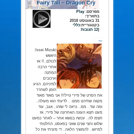
Fairy Tail – Dragon Cry
מפרסם:
Play
בתאריך:
31 באוגוסט 2018
בקטגוריית:
כללי
|
12 תגובות
---
Issei Mizuki:
היוושש
לכולם..!! אז
אחרי הרבה
המתנה
ועיכובים
למיניהם, הגיע
הזמן לשחרר
את הסרט של פיירי טייל!!! אני מאוד מאוד
מקווה שתיהנו ממנו .. לדעתי הוא מעולה..
ומה עוד.. ממ.. נראה לי שזהו.. אגב, עוד
מעט תצא העונה האחרונה של פיירי, אז
תצפו לה.. עכשיו בנושא אחר – לאחר כמעט
שלוש וחצי שנים שאני בפאסט, החלטתי
לפרוש.. להמשיך הלאה.. די מיציתי את כל