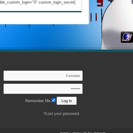
[chatwing id="457314" width="300" height="600" enable_custom_login="0" custom_login_secret="" ][/chatwing]
Remember Me
Lost your password?