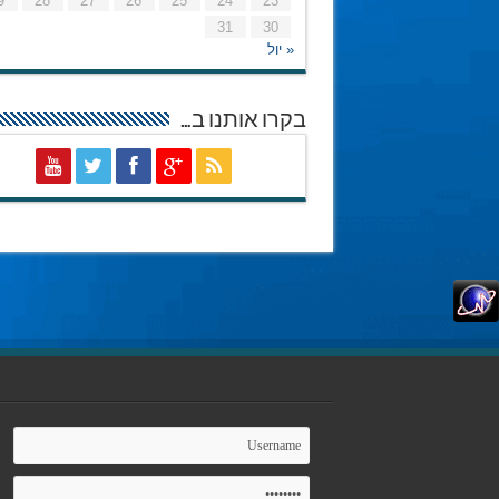
9
28
27
26
25
24
23
31
30
« יול
בקרו אותנו ב…