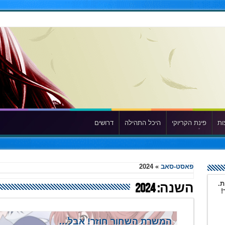
ות
פינת הקריוקי
היכל התהילה
דרושים
פאסט-סאב
»
2024
ת.
השנה:
2024
!
המשרת השחור חוזר! אבל…