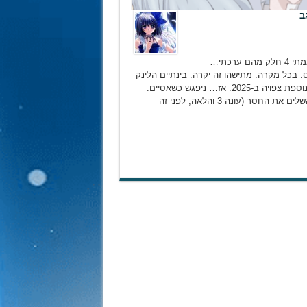
ב
זה ייקח זמן. כי אני, עצמי ואנוכי צריכים לעשות את הכול לבד. אז תרגמתי 4 חלק מהם ערכתי…
ימי אנטיוכוס. בכל מקרה. מתישהו זה יקרה. בינתיים הלינק
לעמוד, המשרת השחור: ארק בית הספר ועוד בשורה משמחת: עונה נוספת צפויה ב-2025. אז… ניפגש כשאסיים.
וגם אם לא ראיתם המשרת השחור עד היום, לא נורא, יש מלא זמן להשלים את החסר (עונה 3 והלאה, לפני זה