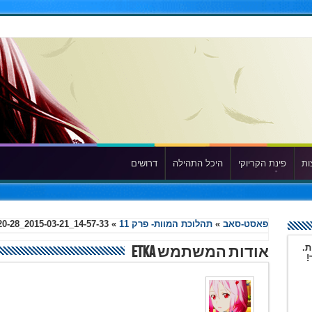
ות
פינת הקריוקי
היכל התהילה
דרושים
פאסט-סאב
»
תהלוכת המוות- פרק 11
»
20-28_2015-03-21_14-57-33
ת.
אודות המשתמש Etka
!