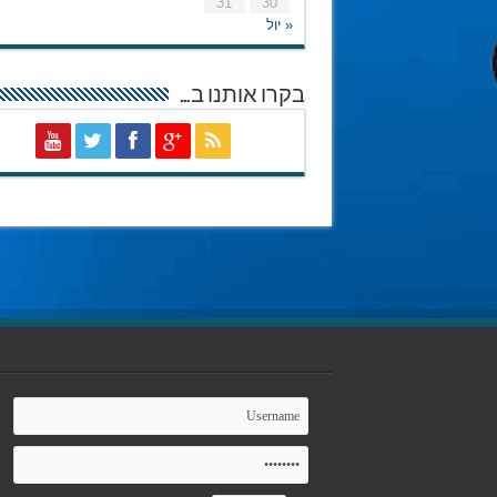
31
30
« יול
בקרו אותנו ב…