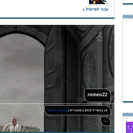
עבור לפרופיל »
romeo22
14 באפריל 2015
בקטגוריית
|
|תגובה חדשה|
----