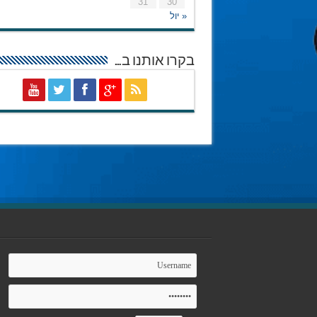
31
30
« יול
בקרו אותנו ב…