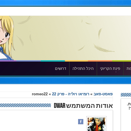
ות
פינת הקריוקי
היכל התהילה
דרושים
פאסט-סאב
»
רומיאו ויוליה - פרק 22
»
romeo22
ת.
אודות המשתמש Dwar
!