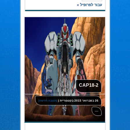
עבור לפרופיל »
CAP18-2
26 בפברואר 2015
בקטגוריית
|
|תגובה חדשה|
----