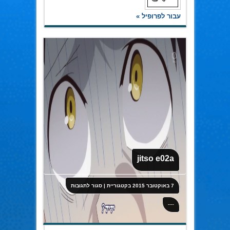
עבור לפרופיל »
jitso e02a
על
7 באוקטובר 2015
בקטגוריית
|
סגור לתגובות
jitso
e02a
----