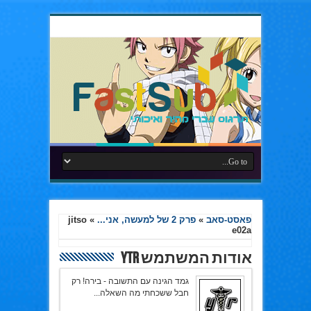
פאסט-סאב
»
פרק 2 של למעשה, אני...
»
jitso
e02a
אודות המשתמש YTR
גמד הגינה עם התשובה - בירה! רק
חבל ששכחתי מה השאלה...