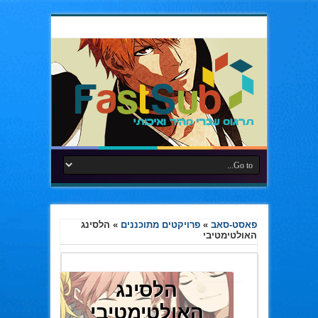
פאסט-סאב
»
פרויקטים מתוכננים
»
הלסינג
האולטימטיבי
הלסינג
האולטימטיבי