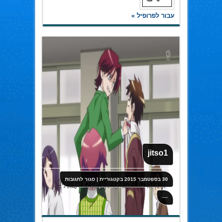
עבור לפרופיל »
jitso1
על
30 בספטמבר 2015
בקטגוריית
|
סגור לתגובות
jitso1
----