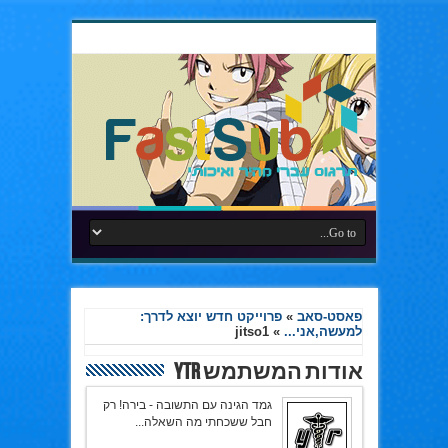
פאסט-סאב
»
פרוייקט חדש יוצא לדרך:
למעשה,אני...
»
jitso1
אודות המשתמש YTR
גמד הגינה עם התשובה - בירה! רק
חבל ששכחתי מה השאלה...